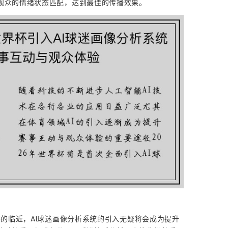
观众的情绪状态匹配，达到最佳的传播效果。
杯的临近，AI球迷画像分析系统的引入无疑将会成为提升