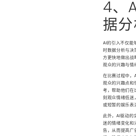
4、
据分
AI的引入不仅
时数据分析与决
方更快地做出战
观众的兴趣与情
在比赛过程中，
观众的兴趣点和
考，帮助他们在
刻观众情绪低迷
或短暂的娱乐表
此外，AI驱动
迷的情绪变化和
告，从而提高广