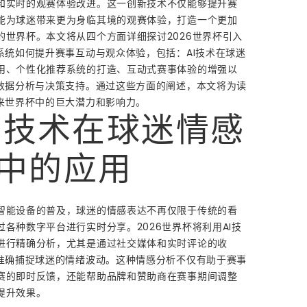
和实时的观赛体验改进。这一创新技术不仅能够提升赛
能为球迷带来更为身临其境的观赛体验，打造一个更加
的世界杯。本文将从四个方面详细探讨2026世界杯引入
析系统如何提升赛事互动与观众体验，包括：AI技术在球迷
用、个性化推荐系统的打造、互动式赛事体验的增强以
时数据分析与决策支持。通过这些方面的阐述，本文将为读
未来世界杯中的巨大潜力和影响力。
AI技术在球迷情感
中的应用
智能设备的普及，球迷的情感表达不再仅限于传统的看
各种数字平台进行实时分享。2026世界杯将利用AI技
进行精确分析，尤其是通过社交媒体和实时评论的收
够准确捕捉球迷的情绪波动。这种情感分析不仅有助于赛事
赛的即时反馈，还能帮助品牌和赞助商在赛事期间调整
提升效果。