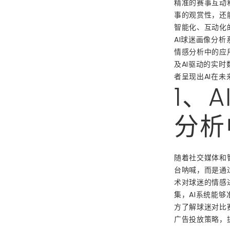
精准的赛事互动
事的观赏性，还
智能化、互动化
AI球迷画像分
情感分析中的应
及AI驱动的实
者呈现出AI在
1、
分析
随着社交媒体和
台呐喊，而是通过
术对球迷的情感
集，AI系统能
方了解球迷对比
广告投放策略，