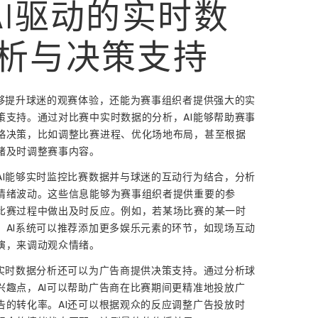
AI驱动的实时数
析与决策支持
能够提升球迷的观赛体验，还能为赛事组织者提供强大的实
策支持。通过对比赛中实时数据的分析，AI能够帮助赛事
略决策，比如调整比赛进程、优化场地布局，甚至根据
绪及时调整赛事内容。
AI能够实时监控比赛数据并与球迷的互动行为结合，分析
情绪波动。这些信息能够为赛事组织者提供重要的参
比赛过程中做出及时反应。例如，若某场比赛的某一时
，AI系统可以推荐添加更多娱乐元素的环节，如现场互动
演，来调动观众情绪。
的实时数据分析还可以为广告商提供决策支持。通过分析球
兴趣点，AI可以帮助广告商在比赛期间更精准地投放广
告的转化率。AI还可以根据观众的反应调整广告投放时