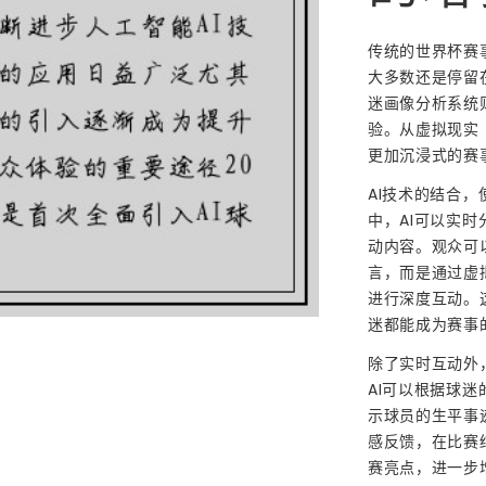
传统的世界杯赛
大多数还是停留在
迷画像分析系统
验。从虚拟现实（
更加沉浸式的赛
AI技术的结合
中，AI可以实
动内容。观众可
言，而是通过虚
进行深度互动。
迷都能成为赛事
除了实时互动外
AI可以根据球
示球员的生平事
感反馈，在比赛
赛亮点，进一步