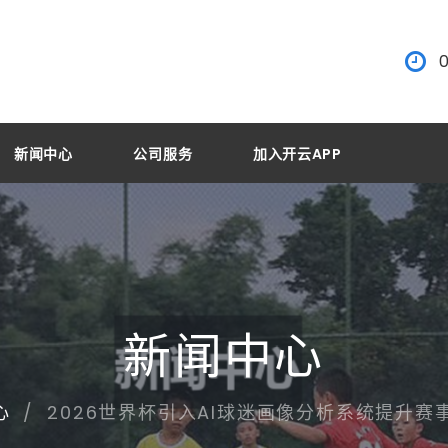
新闻中心
公司服务
加入开云APP
新闻中心
2026世界杯引入AI球迷画像分析系统提升赛
心