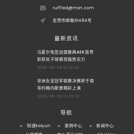
ruffled@msn.com
定西市绑敢州484号
最新资讯
马夏尔免签加盟雅典AEK首秀
斩获处子球展现强势实力
2026-08-06 13:32:36
非洲女足冠军联赛决赛将于南
非约翰内斯堡精彩上演
2026-08-06 12:42:32
导航
知道kaiyun
案例中心
新闻中心