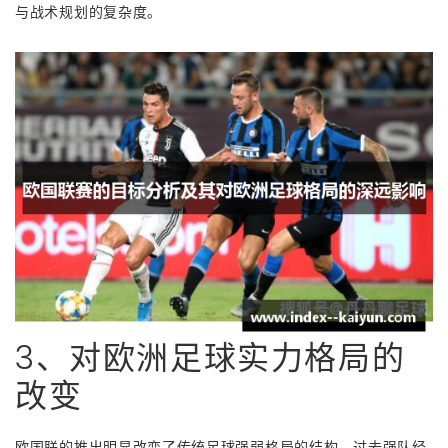
与战术规划的复杂度。
3、对欧洲足球实力格局的
改变
欧国联的推出明显改变了传统足球强弱格局的结构。过去强队经