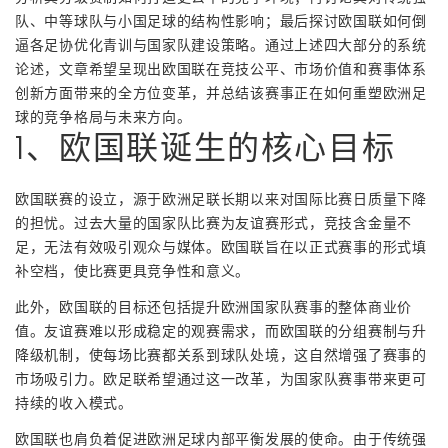
队、中等球队与小国足球的结构性影响；最后探讨欧国联如何倒
逼各足协优化青训与国家队建设策略。通过上述四大部分的系统
论述，文章希望呈现出欧国联在竞技公平、市场价值和赛事体系
创新方面带来的全方位变革，并总结该赛事正在如何重塑欧洲足
球的竞争格局与未来方向。
1、欧国联诞生的核心目标
欧国联赛的设立，源于欧洲足联长期以来对国际比赛日质量下降
的担忧。过去大量的国家队比赛为友谊赛形式，竞技含金量不
足，无法有效吸引观众与媒体。欧国联旨在以正式赛事的形式填
补空档，使比赛更具竞争性和意义。
此外，欧国联的目标还包括提升欧洲国家队赛事的整体商业价
值。友谊赛难以形成稳定的观赛需求，而欧国联的分组赛制与升
降级机制，使每场比赛都关系到球队处境，这自然增强了赛事的
市场吸引力。欧足联希望通过这一改革，为国家队赛事带来更可
持续的收入模式。
欧国联也肩负着促进欧洲足球内部平衡发展的使命。由于传统强