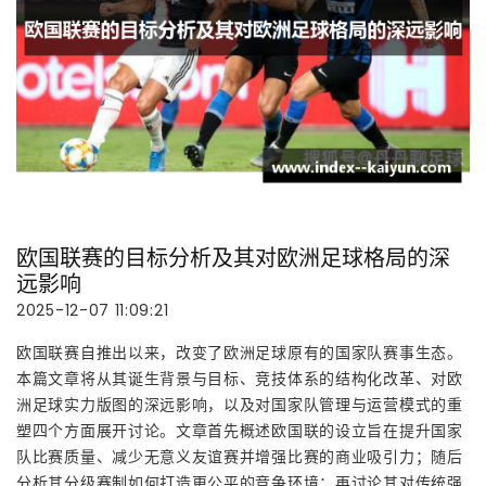
欧国联赛的目标分析及其对欧洲足球格局的深
远影响
2025-12-07 11:09:21
欧国联赛自推出以来，改变了欧洲足球原有的国家队赛事生态。
本篇文章将从其诞生背景与目标、竞技体系的结构化改革、对欧
洲足球实力版图的深远影响，以及对国家队管理与运营模式的重
塑四个方面展开讨论。文章首先概述欧国联的设立旨在提升国家
队比赛质量、减少无意义友谊赛并增强比赛的商业吸引力；随后
分析其分级赛制如何打造更公平的竞争环境；再讨论其对传统强