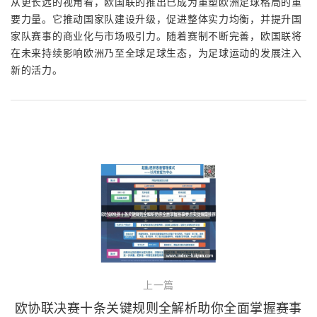
从更长远的视角看，欧国联的推出已成为重塑欧洲足球格局的重
要力量。它推动国家队建设升级，促进整体实力均衡，并提升国
家队赛事的商业化与市场吸引力。随着赛制不断完善，欧国联将
在未来持续影响欧洲乃至全球足球生态，为足球运动的发展注入
新的活力。
上一篇
欧协联决赛十条关键规则全解析助你全面掌握赛事