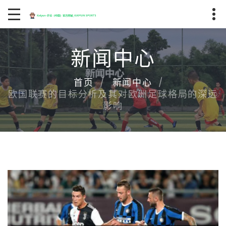
新闻中心
首页
新闻中心
欧国联赛的目标分析及其对欧洲足球格局的深远
影响