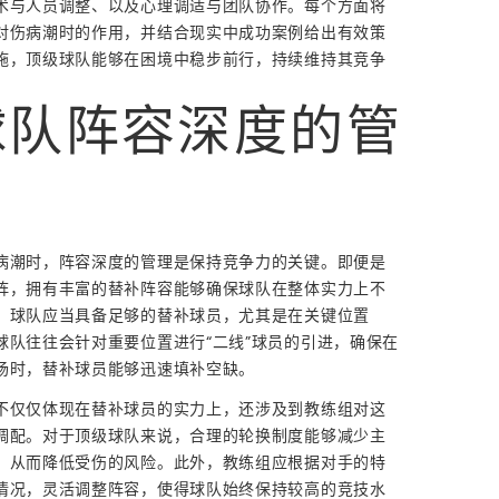
术与人员调整、以及心理调适与团队协作。每个方面将
对伤病潮时的作用，并结合现实中成功案例给出有效策
施，顶级球队能够在困境中稳步前行，持续维持其竞争
球队阵容深度的管
病潮时，阵容深度的管理是保持竞争力的关键。即便是
阵，拥有丰富的替补阵容能够确保球队在整体实力上不
。球队应当具备足够的替补球员，尤其是在关键位置
球队往往会针对重要位置进行“二线”球员的引进，确保在
场时，替补球员能够迅速填补空缺。
不仅仅体现在替补球员的实力上，还涉及到教练组对这
调配。对于顶级球队来说，合理的轮换制度能够减少主
，从而降低受伤的风险。此外，教练组应根据对手的特
情况，灵活调整阵容，使得球队始终保持较高的竞技水