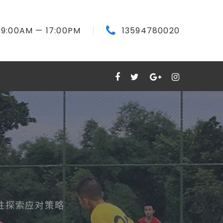
09:00
AM
— 17:00
PM
13594780020
性探索应对策略