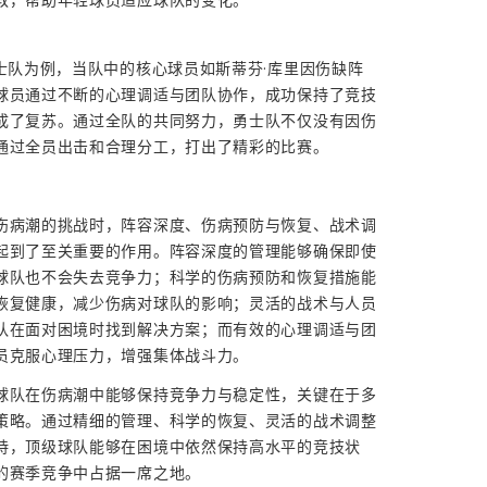
教，帮助年轻球员适应球队的变化。
勇士队为例，当队中的核心球员如斯蒂芬·库里因伤缺阵
球员通过不断的心理调适与团队协作，成功保持了竞技
成了复苏。通过全队的共同努力，勇士队不仅没有因伤
通过全员出击和合理分工，打出了精彩的比赛。
伤病潮的挑战时，阵容深度、伤病预防与恢复、战术调
起到了至关重要的作用。阵容深度的管理能够确保即使
球队也不会失去竞争力；科学的伤病预防和恢复措施能
恢复健康，减少伤病对球队的影响；灵活的战术与人员
队在面对困境时找到解决方案；而有效的心理调适与团
员克服心理压力，增强集体战斗力。
球队在伤病潮中能够保持竞争力与稳定性，关键在于多
策略。通过精细的管理、科学的恢复、灵活的战术调整
持，顶级球队能够在困境中依然保持高水平的竞技状
的赛季竞争中占据一席之地。