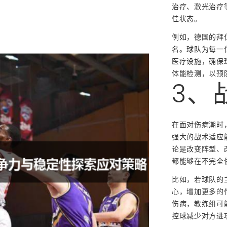
治疗、激光治疗
佳状态。
例如，德国的拜
名。球队为每一
医疗设施，确保
体能检测，以预
3、
在面对伤病潮时
强大的战术适应
论是改变阵型、
都能够在不完全
比如，若球队的
心，增加更多的
伤病，教练组可
控球减少对方进