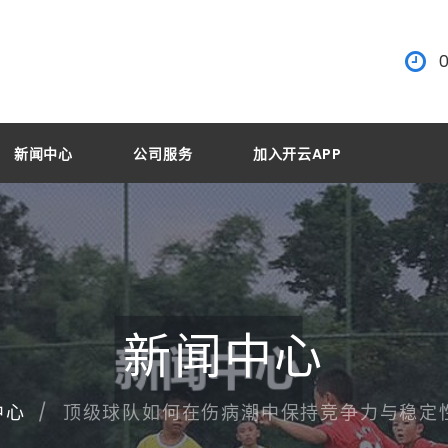
新闻中心
公司服务
加入开云APP
新闻中心
顶级球队如何在伤病潮中保持竞争力与稳定
中心