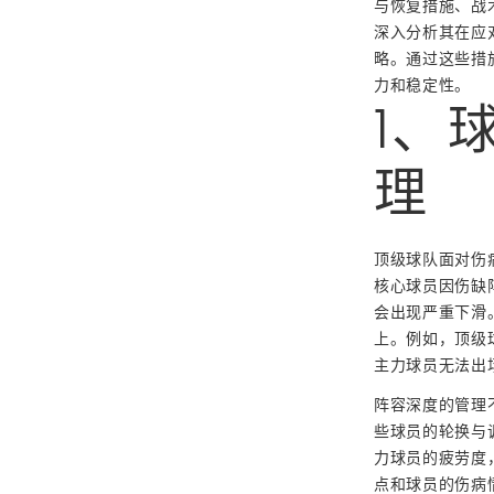
与恢复措施、战
深入分析其在应
略。通过这些措
力和稳定性。
1、
理
顶级球队面对伤
核心球员因伤缺
会出现严重下滑
上。例如，顶级
主力球员无法出
阵容深度的管理
些球员的轮换与
力球员的疲劳度
点和球员的伤病