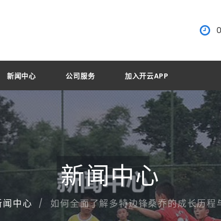
新闻中心
公司服务
加入开云APP
新闻中心
如何全面了解多特边锋桑乔的成长历程
新闻中心