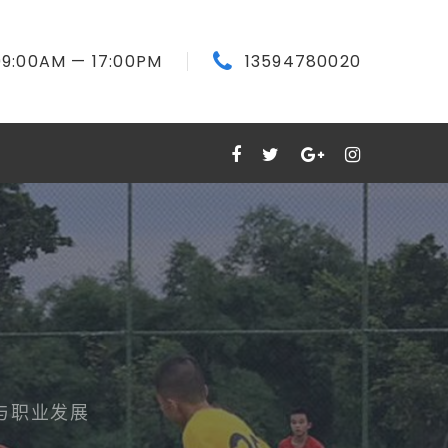
09:00
AM
— 17:00
PM
13594780020
与职业发展