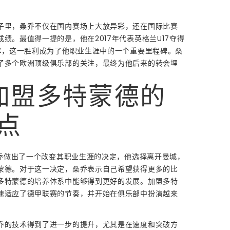
子里，桑乔不仅在国内赛场上大放异彩，还在国际比赛
绩。最值得一提的是，他在2017年代表英格兰U17夺得
冠军，这一胜利成为了他职业生涯中的一个重要里程碑。桑
了多个欧洲顶级俱乐部的关注，最终为他后来的转会埋
加盟多特蒙德的
点
，桑乔做出了一个改变其职业生涯的决定，他选择离开曼城，
蒙德。对于这一决定，桑乔表示自己希望获得更多的比
多特蒙德的培养体系中能够得到更好的发展。加盟多特
速适应了德甲联赛的节奏，并开始在俱乐部中扮演越来
乔的技术得到了进一步的提升，尤其是在速度和突破方