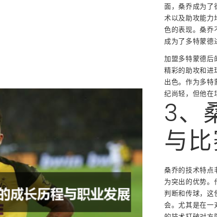
面，桑乔成为了
术以及助攻能力均
色的表现。桑乔
成为了多特蒙德
加盟多特蒙德后
精彩的助攻和进
出色。作为多特
纪尚轻，但他在
3、
与比
桑乔的技术特点
为突出的优势。
判断和传球，这
会。尤其是在一
的技术打破对方