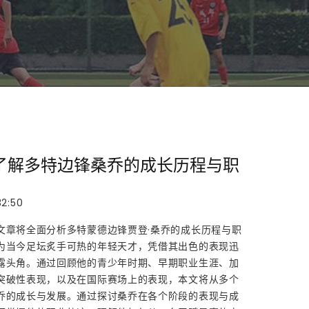
了解多特边锋桑乔的成长历程与职
32:50
文章将全面分析多特蒙德边锋贾登·桑乔的成长历程与职
为当今足坛炙手可热的年轻天才，凭借其出色的表现迅
露头角。通过回顾他的青少年时期、早期职业生涯、加
突破性表现，以及在国际赛场上的表现，本文将从多个
乔的成长与发展。通过探讨桑乔在各个阶段的表现与成