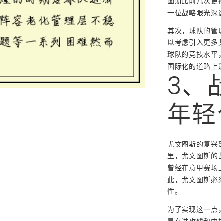
图斯此前几次更
一位战略眼光深
其次，球队的管
以考虑引入更多
球队的竞技水平
国际化的道路上
3、
年轻
尤文图斯的复兴
里，尤文图斯的
曾经在意甲赛场
此，尤文图斯必
性。
为了实现这一点
是在进攻线和中