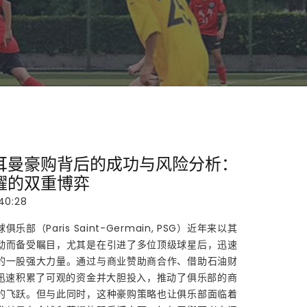
耳曼豪购背后的成功与风险分析：
耀的双重博弈
:40:28
部（Paris Saint-Germain, PSG）近年来以其
动而备受瞩目，尤其是在引进了多位顶级球星后，迅速
的一股强大力量。通过与商业赞助商合作、借助石油财
G迅速积累了可观的资金并大胆投入，推动了俱乐部的商
的飞跃。但与此同时，这种豪购策略也让俱乐部面临着