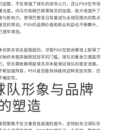
的加盟，不仅增强了球队的进攻火力，还让PSG在市场
曝光度。内马尔和姆巴佩等球员的加盟，极大地提升了
值与影响力，使得巴黎圣日耳曼成为全球范围内的焦点
球员的带动，PSG的品牌价值和商业利益也不断攀升，
力逐年增加。
争优势并非总是稳固的。尽管PSG在欧洲赛场上取得了
却始终未能突破欧冠冠军的门槛。球队的重金引援虽然
力，但长期依赖明星球员并未能保证球队的稳定发展。
不断加强阵容，PSG是否能持续维持这种竞技优势，仍
不确定性。
球队形象与品牌
的塑造
豪购策略不仅注重竞技层面的提升，还特别关注球队形