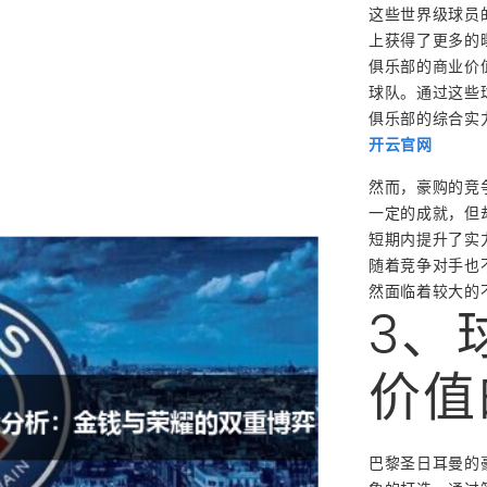
这些世界级球员
上获得了更多的
俱乐部的商业价
球队。通过这些
俱乐部的综合实
开云官网
然而，豪购的竞
一定的成就，但
短期内提升了实
随着竞争对手也
然面临着较大的
3、
价值
巴黎圣日耳曼的