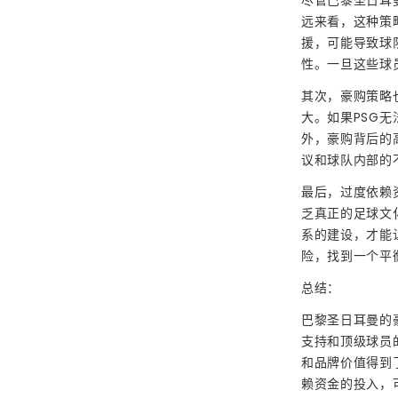
尽管巴黎圣日耳
远来看，这种策
援，可能导致球
性。一旦这些球
其次，豪购策略
大。如果PSG
外，豪购背后的
议和球队内部的
最后，过度依赖
乏真正的足球文
系的建设，才能
险，找到一个平
总结：
巴黎圣日耳曼的
支持和顶级球员
和品牌价值得到
赖资金的投入，