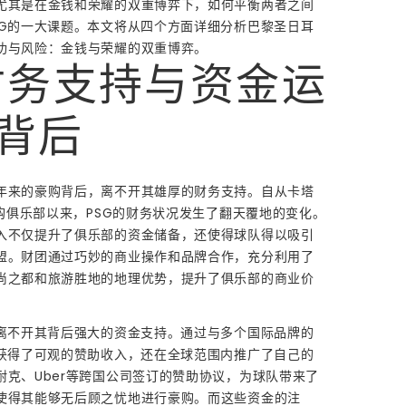
尤其是在金钱和荣耀的双重博弈下，如何平衡两者之间
SG的一大课题。本文将从四个方面详细分析巴黎圣日耳
功与风险：金钱与荣耀的双重博弈。
财务支持与资金运
背后
年来的豪购背后，离不开其雄厚的财务支持。自从卡塔
收购俱乐部以来，PSG的财务状况发生了翻天覆地的变化。
入不仅提升了俱乐部的资金储备，还使得球队得以吸引
盟。财团通过巧妙的商业操作和品牌合作，充分利用了
尚之都和旅游胜地的地理优势，提升了俱乐部的商业价
略离不开其背后强大的资金支持。通过与多个国际品牌的
仅获得了可观的赞助收入，还在全球范围内推广了自己的
耐克、Uber等跨国公司签订的赞助协议，为球队带来了
使得其能够无后顾之忧地进行豪购。而这些资金的注