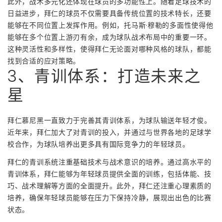
此外，战术多元化还体现在球员的多功能性上。随着足球技术的
日益进步，拜仁的球员不仅需要具备传统位置的技术特长，还要
能够在不同位置上发挥作用。例如，托马斯·穆勒的多面性使得他
能够在多个位置上游刃有余，成为球队战术布局中的重要一环。
这种灵活性和多样性，使得拜仁无论面对哪种风格的球队，都能
找到合适的应对策略。
3、青训体系：打造未来之
星
拜仁慕尼黑一直致力于完善其青训体系，为球队输送年轻才俊。
近年来，拜仁加大了对青训的投入，并通过与世界各地的足球学
校合作，为球队培养出更多具有国际竞争力的年轻球员。
拜仁的青训系统注重基础技术与战术意识的培养。通过高水平的
青训体系，拜仁能够为年轻球员提供全面的训练，包括体能、技
巧、战术理解等方面的全面提升。此外，拜仁还注重心理素质的
培养，确保年轻球员能够在压力下保持冷静，展现出出色的比赛
状态。