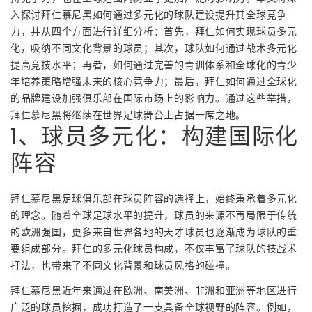
入探讨拜仁慕尼黑如何通过多元化的球队建设提升其全球竞争
力，并从四个方面进行详细分析：首先，拜仁如何实现球员多元
化，吸纳不同文化背景的球员；其次，球队如何通过战术多元化
提高竞技水平；再者，如何通过完善的青训体系和全球化的青少
年培养策略增强未来的核心竞争力；最后，拜仁如何通过全球化
的品牌建设加强俱乐部在国际市场上的影响力。通过这些举措，
拜仁慕尼黑将继续在世界足球舞台上占据一席之地。
1、球员多元化：构建国际化
阵容
拜仁慕尼黑足球俱乐部在球员阵容的选择上，始终秉承着多元化
的理念。随着全球足球水平的提升，球员的来源不再局限于传统
的欧洲强国，更多来自世界各地的天才球员也逐渐成为球队的重
要组成部分。拜仁的多元化球员构成，不仅丰富了球队的技战术
打法，也带来了不同文化背景和球员风格的碰撞。
拜仁慕尼黑近年来通过在欧洲、南美洲、非洲和亚洲等地区进行
广泛的球员挖掘，成功打造了一支具备全球视野的阵容。例如，