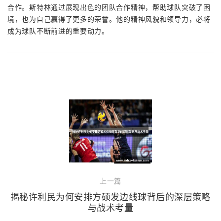
合作。斯特林通过展现出色的团队合作精神，帮助球队突破了困
境，也为自己赢得了更多的荣誉。他的精神风貌和领导力，必将
成为球队不断前进的重要动力。
上一篇
揭秘许利民为何安排方硕发边线球背后的深层策略
与战术考量