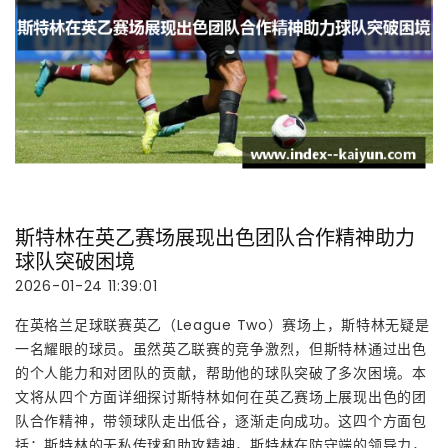
斯特林在英乙赛场展现出色团队合作精神助力
球队突破困境
2026-01-24 11:39:01
在英格兰足球联赛英乙（League Two）赛场上，斯特林无疑是
一名耀眼的球员。虽然英乙联赛的竞争激烈，但斯特林通过出色
的个人能力和对团队的贡献，帮助他的球队突破了多次困境。本
文将从四个方面详细探讨斯特林如何在英乙赛场上展现出色的团
队合作精神，带领球队走出低谷，逐渐走向成功。这四个方面包
括：斯特林的无私传球和助攻精神，斯特林在防守端的领导力，