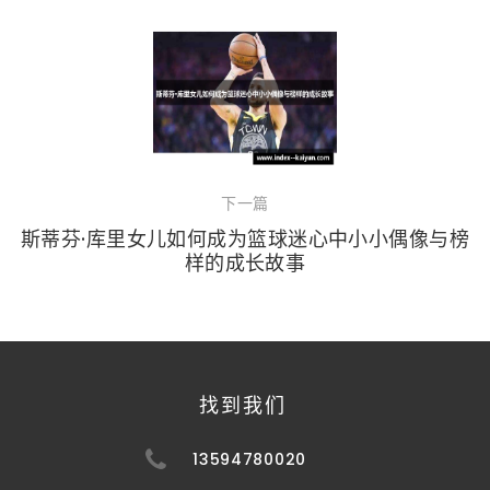
下一篇
斯蒂芬·库里女儿如何成为篮球迷心中小小偶像与榜
样的成长故事
找到我们
13594780020