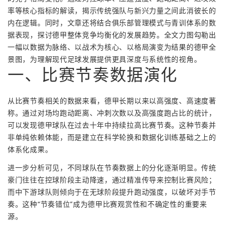
率等核心指标的解读，揭示传统强队与新兴力量之间此消彼长的
内在逻辑。同时，文章还将结合俱乐部管理模式与青训体系的数
据表现，探讨德甲整体竞争均衡化的发展趋势。全文力图勾勒出
一幅以数据为脉络、以战术为核心、以格局演变为结果的德甲全
景图，为理解现代足球发展提供更具深度与系统性的视角。
一、比赛节奏数据演化
从比赛节奏相关的数据来看，德甲长期以来以高强度、高速度著
称。通过对场均跑动距离、冲刺次数以及高强度跑占比的统计，
可以发现德甲球队在过去十年中持续拉高比赛节奏。这种节奏并
非单纯依赖体能，而是建立在科学轮换和数据化训练基础之上的
体系化成果。
进一步分析可见，不同球队在节奏数据上的分化逐渐明显。传统
豪门往往在控球阶段主动降速，通过精准传导来控制比赛风险；
而中下游球队则倾向于在无球阶段提升跑动强度，以破坏对手节
奏。这种“节奏错位”成为德甲比赛观赏性和不确定性的重要来
源。