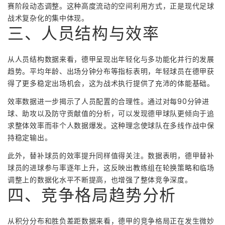
赛阶段动态调整。这种高度流动的空间利用方式，正是现代足球
战术复杂化的集中体现。
三、人员结构与效率
从人员结构数据来看，德甲呈现出年轻化与多功能化并行的发展
趋势。平均年龄、出场分钟分布等指标表明，年轻球员在德甲获
得了更多稳定出场机会，这为战术执行提供了充沛的体能基础。
效率数据进一步揭示了人员配置的合理性。通过对每90分钟进
球、助攻以及防守贡献值的分析，可以发现德甲球队更倾向于追
求整体效率而非个人数据爆发。这种理念使球队在多线作战中保
持稳定输出。
此外，替补球员的效率提升同样值得关注。数据表明，德甲替补
球员的进球参与率逐年上升，这反映出教练组在轮换策略和临场
调整上的数据化水平不断提高，也增强了整体竞争深度。
四、竞争格局趋势分析
从积分分布和胜负差距数据来看，德甲的竞争格局正在发生微妙