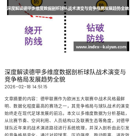
深度解读德甲多维度数据剖析球队战术演变与
竞争格局发展趋势全貌
2026-02-18 14:51:15
文章摘要的内容：德甲联赛作为欧洲五大联赛中战术风格最鲜
明、数据化程度最高的赛场之一，其竞争格局与球队战术的演变
始终走在现代足球发展的前沿。本文以多维度数据为分析基础，
从比赛节奏、空间利用、人员结构以及联赛生态等角度，对德甲
球队近年来的战术演进路径进行系统梳理，并深入剖析由此引发
的竞争格局变化。通过对控球率、压迫强度、跑动距离、进攻效