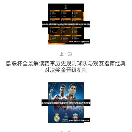
上一篇
欧联杯全景解读赛事历史规则球队与观赛指南经典
对决奖金晋级机制