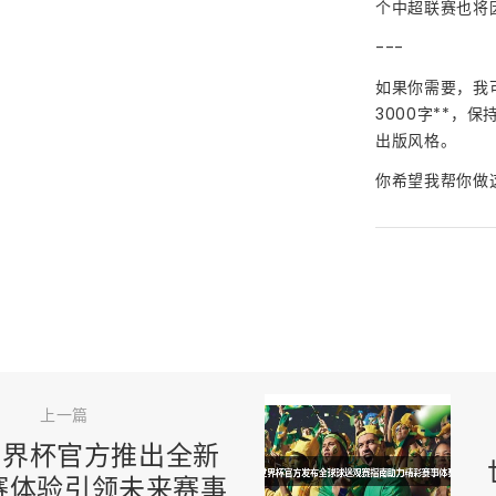
个中超联赛也将
---
如果你需要，我
3000字**，
出版风格。
你希望我帮你做
上一篇
6世界杯官方推出全新
赛体验引领未来赛事