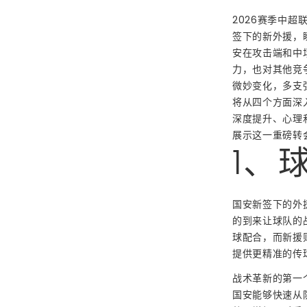
2026赛季中
签下的新外援，
安在攻击端和中
力，也对其他竞
微妙变化，多支
将从四个方面深
深度提升、心理
展示这一重磅转
1、
国安新签下的外
的到来让球队的
球配合，而新援
提供更精准的传
战术革新的第一
国安能够快速从