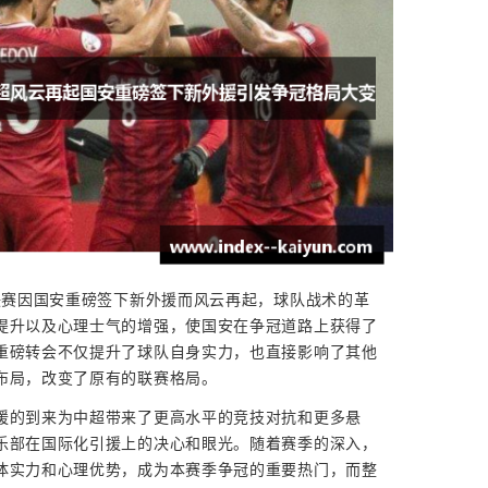
超联赛因国安重磅签下新外援而风云再起，球队战术的革
提升以及心理士气的增强，使国安在争冠道路上获得了
重磅转会不仅提升了球队自身实力，也直接影响了其他
布局，改变了原有的联赛格局。
援的到来为中超带来了更高水平的竞技对抗和更多悬
乐部在国际化引援上的决心和眼光。随着赛季的深入，
体实力和心理优势，成为本赛季争冠的重要热门，而整