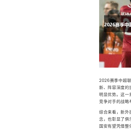
2026赛季中
新、阵容深度的
明显优势。这一
竞争对手的战略
综合来看，新外
念，也彰显了俱
国安有望凭借整