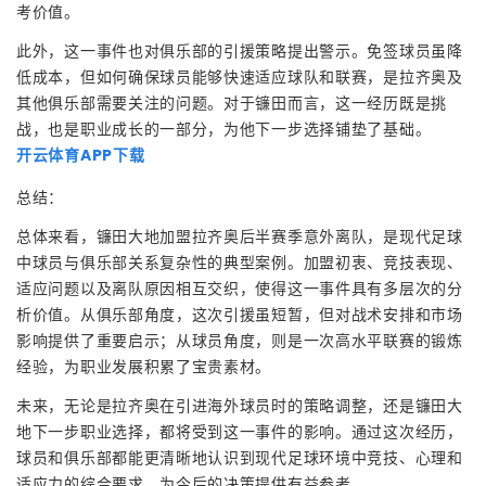
考价值。
此外，这一事件也对俱乐部的引援策略提出警示。免签球员虽降
低成本，但如何确保球员能够快速适应球队和联赛，是拉齐奥及
其他俱乐部需要关注的问题。对于镰田而言，这一经历既是挑
战，也是职业成长的一部分，为他下一步选择铺垫了基础。
开云体育APP下载
总结：
总体来看，镰田大地加盟拉齐奥后半赛季意外离队，是现代足球
中球员与俱乐部关系复杂性的典型案例。加盟初衷、竞技表现、
适应问题以及离队原因相互交织，使得这一事件具有多层次的分
析价值。从俱乐部角度，这次引援虽短暂，但对战术安排和市场
影响提供了重要启示；从球员角度，则是一次高水平联赛的锻炼
经验，为职业发展积累了宝贵素材。
未来，无论是拉齐奥在引进海外球员时的策略调整，还是镰田大
地下一步职业选择，都将受到这一事件的影响。通过这次经历，
球员和俱乐部都能更清晰地认识到现代足球环境中竞技、心理和
适应力的综合要求，为今后的决策提供有益参考。