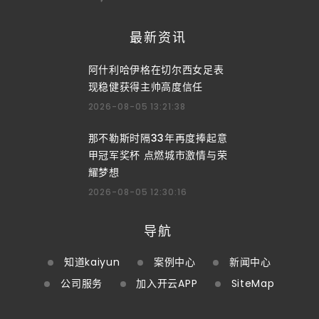
最新资讯
阿什利哈伊格在切尔西女足表
现稳健获得主帅高度信任
2026-08-05 13:21:38
那不勒斯时隔33年再度捧起意
甲冠军奖杯 点燃城市激情与荣
耀梦想
2026-08-05 12:30:16
导航
知道kaiyun
案例中心
新闻中心
公司服务
加入开云APP
SiteMap