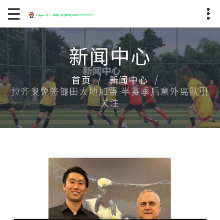
新闻中心
首页
新闻中心
拉齐奥免签镰田大地加盟 半赛季后意外离队引
关注