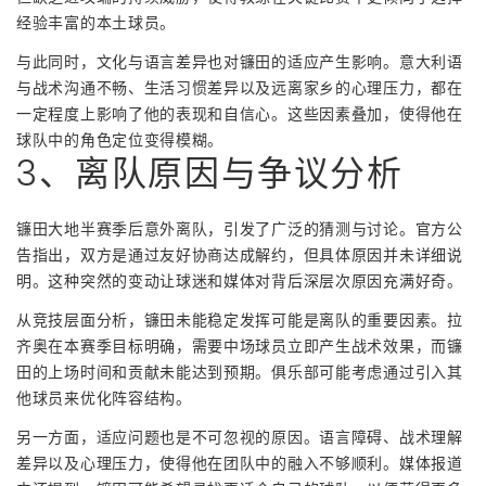
经验丰富的本土球员。
与此同时，文化与语言差异也对镰田的适应产生影响。意大利语
与战术沟通不畅、生活习惯差异以及远离家乡的心理压力，都在
一定程度上影响了他的表现和自信心。这些因素叠加，使得他在
球队中的角色定位变得模糊。
3、离队原因与争议分析
镰田大地半赛季后意外离队，引发了广泛的猜测与讨论。官方公
告指出，双方是通过友好协商达成解约，但具体原因并未详细说
明。这种突然的变动让球迷和媒体对背后深层次原因充满好奇。
从竞技层面分析，镰田未能稳定发挥可能是离队的重要因素。拉
齐奥在本赛季目标明确，需要中场球员立即产生战术效果，而镰
田的上场时间和贡献未能达到预期。俱乐部可能考虑通过引入其
他球员来优化阵容结构。
另一方面，适应问题也是不可忽视的原因。语言障碍、战术理解
差异以及心理压力，使得他在团队中的融入不够顺利。媒体报道