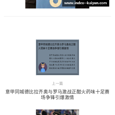
上一篇
意甲同城德比拉齐奥与罗马激战正酣火药味十足赛
场争锋引爆激情