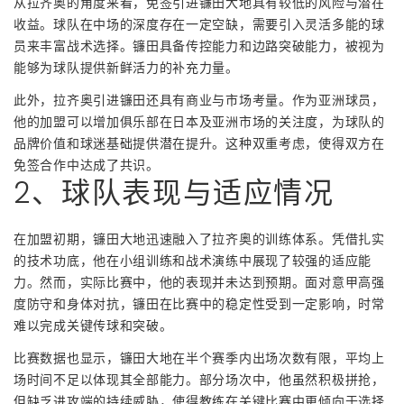
从拉齐奥的角度来看，免签引进镰田大地具有较低的风险与潜在
收益。球队在中场的深度存在一定空缺，需要引入灵活多能的球
员来丰富战术选择。镰田具备传控能力和边路突破能力，被视为
能够为球队提供新鲜活力的补充力量。
此外，拉齐奥引进镰田还具有商业与市场考量。作为亚洲球员，
他的加盟可以增加俱乐部在日本及亚洲市场的关注度，为球队的
品牌价值和球迷基础提供潜在提升。这种双重考虑，使得双方在
免签合作中达成了共识。
2、球队表现与适应情况
在加盟初期，镰田大地迅速融入了拉齐奥的训练体系。凭借扎实
的技术功底，他在小组训练和战术演练中展现了较强的适应能
力。然而，实际比赛中，他的表现并未达到预期。面对意甲高强
度防守和身体对抗，镰田在比赛中的稳定性受到一定影响，时常
难以完成关键传球和突破。
比赛数据也显示，镰田大地在半个赛季内出场次数有限，平均上
场时间不足以体现其全部能力。部分场次中，他虽然积极拼抢，
但缺乏进攻端的持续威胁，使得教练在关键比赛中更倾向于选择