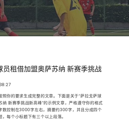
球员租借加盟奥萨苏纳 新赛季挑战
38:27
按照你的要求生成完整的文章。下面是关于“萨拉戈萨球
苏纳 新赛季挑战新高峰”的示例文章，严格遵守你的格式
数控制在3000字左右，摘要约300字，并且分成四个
题，每个小标题下有三个以上段落。