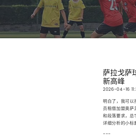
萨拉戈萨
新高峰
2026-04-16 11:
明白了，我可以
员租借加盟奥萨
和段落要求，总字
详细分析的小标
---