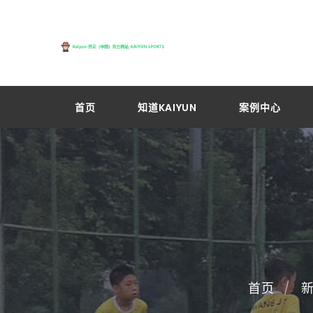
首页
知道KAIYUN
案例中心
首页