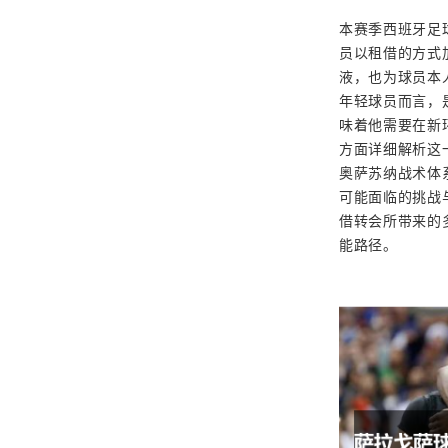
本赛季西班牙足
员以租借的方式
液，也为球员本
年轻球员而言，
味着他需要在新
方面详细解析这
奥萨苏纳战术体
可能面临的挑战
借转会所带来的
能路径。