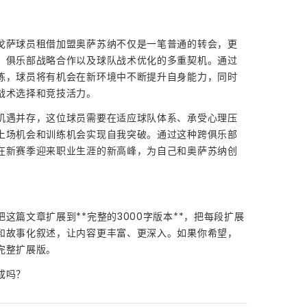
戈萨球员租借加盟奥萨苏纳不仅是一笔普通的转会，更
、俱乐部战略合作以及球队战术优化的多重契机。通过
炼，球员将有机会在新环境中不断提升自身能力，同时
战术选择和竞技活力。
机遇并存，这位球员需要在适应球队体系、承受心理压
上场机会和训练机会实现自我突破。通过这种跨俱乐部
在新赛季迎来职业生涯的新高峰，为自己和奥萨苏纳创
这篇文章扩展到**完整的3000字版本**，把每段扩展
和故事化叙述，让内容更丰富、更深入。如果你希望，
完整扩展版。
成吗？