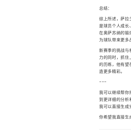
总结：
综上所述，萨拉
是球员个人成长
在奥萨苏纳的锻
为球队带来更多
新赛季的挑战与
力的同时，抓住
的历练，他有望
造更多精彩。
---
我可以继续帮你把
到更详细的分析
我可以直接生成
你希望我直接生