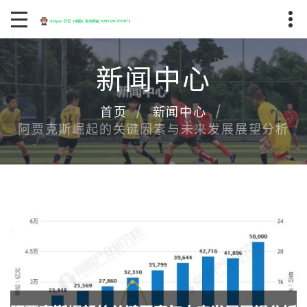
新闻中心
首页
新闻中心
阿贾克斯崛起的关键因素与未来发展展望分析