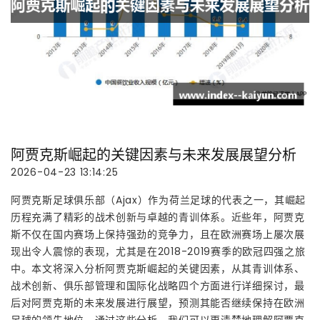
阿贾克斯崛起的关键因素与未来发展展望分析
2026-04-23 13:14:25
阿贾克斯足球俱乐部（Ajax）作为荷兰足球的代表之一，其崛起
历程充满了精彩的战术创新与卓越的青训体系。近些年，阿贾克
斯不仅在国内赛场上保持强劲的竞争力，且在欧洲赛场上屡次展
现出令人震惊的表现，尤其是在2018-2019赛季的欧冠四强之旅
中。本文将深入分析阿贾克斯崛起的关键因素，从其青训体系、
战术创新、俱乐部管理和国际化战略四个方面进行详细探讨，最
后对阿贾克斯的未来发展进行展望，预测其能否继续保持在欧洲
足球的领先地位。通过这些分析，我们可以更清楚地理解阿贾克