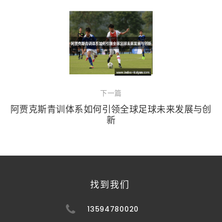
下一篇
阿贾克斯青训体系如何引领全球足球未来发展与创
新
找到我们
13594780020