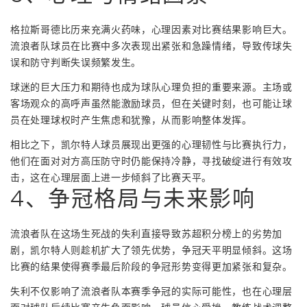
格拉斯哥德比历来充满火药味，心理因素对比赛结果影响巨大。
流浪者队球员在比赛中多次表现出紧张和急躁情绪，导致传球失
误和防守判断失误频繁发生。
球迷的巨大压力和期待也成为球队心理负担的重要来源。主场或
客场观众的高呼声虽然能激励球员，但在关键时刻，也可能让球
员在处理球权时产生焦虑和犹豫，从而影响整体发挥。
相比之下，凯尔特人球员展现出更强的心理韧性与比赛执行力，
他们在面对对方高压防守时仍能保持冷静，寻找破绽进行有效攻
击，这在心理层面上进一步倾斜了比赛天平。
4、争冠格局与未来影响
流浪者队在这场生死战的失利直接导致苏超积分榜上的劣势加
剧，凯尔特人则趁机扩大了领先优势，争冠天平明显倾斜。这场
比赛的结果使得赛季最后阶段的争冠形势变得更加紧张和复杂。
失利不仅影响了流浪者队本赛季争冠的实际可能性，也在心理层