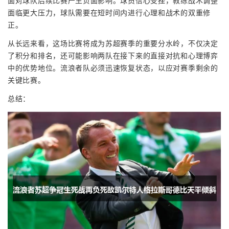
面对球队后续比赛产生负面影响。球员信心受挫，教练战术调整
面临更大压力，球队需要在短时间内进行心理和战术的双重修
正。
从长远来看，这场比赛将成为苏超赛季的重要分水岭，不仅决定
了积分和排名，还可能影响两队在接下来的直接对抗和心理博弈
中的优势地位。流浪者队必须迅速恢复状态，以应对赛季剩余的
关键比赛。
总结：