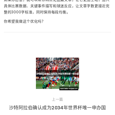
具体比赛数据、关键事件描写和球迷反应，让文章字数更接近完
整的3000字标准，同时保持每段均衡。
你希望我做这个优化吗？
上一篇
沙特阿拉伯确认成为2034年世界杯唯一申办国