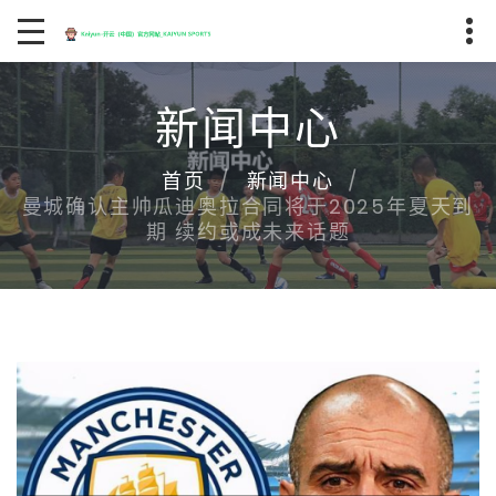
新闻中心
首页
新闻中心
曼城确认主帅瓜迪奥拉合同将于2025年夏天到
期 续约或成未来话题