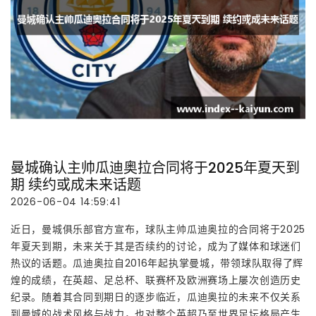
曼城确认主帅瓜迪奥拉合同将于2025年夏天到
期 续约或成未来话题
2026-06-04 14:59:41
近日，曼城俱乐部官方宣布，球队主帅瓜迪奥拉的合同将于2025
年夏天到期，未来关于其是否续约的讨论，成为了媒体和球迷们
热议的话题。瓜迪奥拉自2016年起执掌曼城，带领球队取得了辉
煌的成绩，在英超、足总杯、联赛杯及欧洲赛场上屡次创造历史
纪录。随着其合同到期日的逐步临近，瓜迪奥拉的未来不仅关系
到曼城的战术风格与战力，也对整个英超乃至世界足坛格局产生