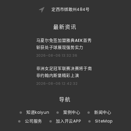
定西市绑敢州484号
最新资讯
马夏尔免签加盟雅典AEK首秀
斩获处子球展现强势实力
2026-08-06 13:32:36
非洲女足冠军联赛决赛将于南
非约翰内斯堡精彩上演
2026-08-06 12:42:32
导航
知道kaiyun
案例中心
新闻中心
公司服务
加入开云APP
SiteMap