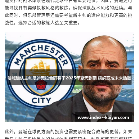
迪奥拉的战术体系在现代足球中占有重要地位，因此，曼城更可
能寻找具有类似执教风格的教练，确保球队战术风格的延续。与
此同时，俱乐部管理层还需要考量新主帅的适应能力和更高的挑
战性，选择合适的教练人选至关重要。
此外，曼城在球员方面的投资也需要紧密配合教练的更替。如果
新任主帅与瓜迪奥拉的战术体系相差较大，球队可能需要调整阵