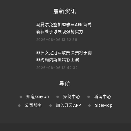
最新资讯
马夏尔免签加盟雅典AEK首秀
斩获处子球展现强势实力
2026-08-06 13:32:36
非洲女足冠军联赛决赛将于南
非约翰内斯堡精彩上演
2026-08-06 12:42:32
导航
知道kaiyun
案例中心
新闻中心
公司服务
加入开云APP
SiteMap