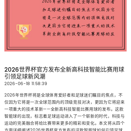
2026世界杯官方发布全新高科技智能比赛用球
引领足球新风潮
2026-06-18 11:58:39
2026年世界杯将是全球体育爱好者和足球迷们瞩目的焦点，不
仅因为它将是一次全球范围内的顶级竞技对决，更因为它将迎来
一项重大的技术革新——全新高科技智能比赛用球的发布。这款
智能球的出现，标志着足球运动进入了一个崭新的时代，科技与
运动的完美融合将给比赛带来更多的精彩和变化。本文将从四个
方面详细阐述2026世界杯官方发布的这款智能球如何引领足球