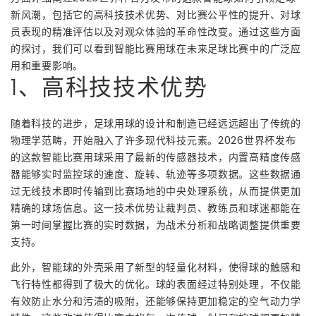
新风潮，包括它的高科技技术优势、对比赛公平性的提升、对球
员表现的精准评估以及对观众体验的革命性改变。通过这些方面
的探讨，我们可以看到智能比赛用球在未来足球比赛中的广泛应
用和重要影响。
1、高科技技术优势
随着科技的进步，足球用球的设计和制造已经远远超出了传统的
物理学范畴，开始融入了许多现代科技元素。2026世界杯发布
的这款智能比赛用球采用了最新的传感器技术，内置高精度传感
器能够实时监控球的速度、旋转、轨迹等多项数据。这些数据通
过无线技术即时传输到比赛场地的中央处理系统，从而提供更加
精确的球场信息。这一技术优势让裁判员、教练员和球迷都能在
第一时间掌握比赛的实时数据，为战术分析和战略调整提供重要
支持。
此外，智能球的外壳采用了新型的轻量化材料，使得球的触感和
飞行特性都得到了极大的优化。球的表面经过特别处理，不仅能
有效防止水分和污渍的吸附，还能够保持更加稳定的空气动力学