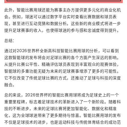
此外，智能比赛用球还能为赛事主办方提供更多元化的商业化机
会。例如，球迷可以通过数字平台实时查看比赛数据和球员表
现，甚至进行互动竞猜和数据分析。这些新的商业模式将进一步
提升足球赛事的收入，也使得球迷的参与感和忠诚度得到提升。
总结：
通过对2026世界杯全新高科技智能比赛用球的分析，可以看到
这款智能球的发布将会对足球比赛的各个方面产生深远的影响。
从提升比赛公平性、精确评估球员表现到丰富观众的观赛体验，
智能球的多重功能无疑为未来的足球赛事增添了更多的可能性。
它不仅改变了传统足球比赛的方式，还推动了足球与科技的深度
融合。
总的来说，2026世界杯的智能比赛用球将成为足球史上的一个
重要里程碑，标志着足球技术的革新进入了一个新阶段。随着科
技的不断进步，未来的足球比赛将更加智能化、数据化和精准
化，这为全球球迷带来了更多期待与惊喜。智能比赛用球的发布
不仅是足球技术的进步，也是运动科技与传统体育结合的成功范