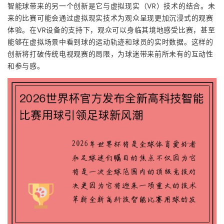
智能球带来的另一个创新是它与虚拟现实（VR）技术的结合。未
来的比赛可能会通过虚拟现实技术为观众呈现更加沉浸式的观赛
体验。在VR设备的支持下，观众可以身临其境地感受比赛，甚至
能够在虚拟场景中看到球的运动轨迹和球员的实时数据。这样的
创新将打破传统电视观赛的局限，为球迷带来前所未有的互动性
和参与感。