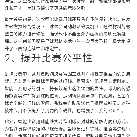
特性。这些改进使得比赛中的每一次传球、射门和控球都更加精
准和可控，为球员提供了更好的竞技体验。
最为关键的是，这款智能比赛用球还具备自我修复的功能。在发
生轻微损坏的情况下，球体会自动激活修复机制，通过材料的微
型自愈能力进行修复，确保球体不会因外力碰撞而影响比赛进
程。这一创新无疑是足球器材技术中的一次巨大飞跃，极大地提
升了比赛的连续性和稳定性。
2、提升比赛公平性
足球比赛中，裁判员的判决常常因主观判断和视觉误差而受到质
疑，尤其是在判断球是否越过门线、是否发生犯规等关键时刻。
智能比赛用球的引入，将有效减少这类误判的发生。球内的传感
器能够实时捕捉到球的位置、运动轨迹和与球门的距离，甚至在
球完全越过门线的瞬间，系统会自动发送信号提醒裁判员。这种
技术应用不仅提升了判罚的准确性，也增强了比赛的公正性。
此外，智能比赛用球能够实时监测球员对球的接触力度和方式，
为裁判员提供精准的犯规数据。当球员进行铲球、推搡等违规行
为时，传感器能够准确记录下相关信息，帮助裁判员做出更为公