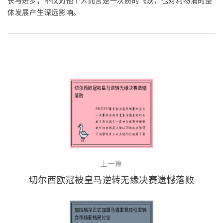
长与进步，不仅对他个人而言是一次质的飞跃，也对利物浦的整
体发展产生深远影响。
上一篇
切尔西欧冠被皇马逆转无缘决赛遗憾落败