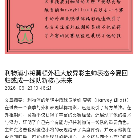
利物浦小将莫顿外租大放异彩主帅表态今夏回
归或成一线队新核心未来
2026-06-23 10:46:21
文章摘要：利物浦的年轻中场球员哈维·莫顿（Harvey Elliott）
在过去一个赛季的外租表现堪称精彩，迅速吸引了各方关注。在
外租期间，莫顿不仅获得了丰富的比赛经验，还展现了他的技术
与潜力，证明了自己完全有能力担任利物浦一线队的重要角色。
主帅克洛普也对这位小将的表现给予了高度评价，并表示他将在
今夏回归后，可能成为球队的新核心。本文将从四个方面详细阐