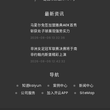
最新资讯
马夏尔免签加盟雅典AEK首秀
斩获处子球展现强势实力
2026-08-06 13:32:36
非洲女足冠军联赛决赛将于南
非约翰内斯堡精彩上演
2026-08-06 12:42:32
导航
知道kaiyun
案例中心
新闻中心
公司服务
加入开云APP
SiteMap