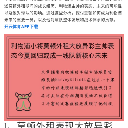
述莫顿外租期间的成长经历、利物浦主帅的表态、未来的可能性
以及他对球队的影响。通过这些分析，探讨莫顿如何成为利物浦
未来的重要一员，以及他对球队整体发展和战术体系的贡献。
开云体育APP下载
1、莫顿外租表现大放异彩