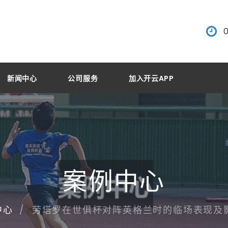
新闻中心
公司服务
加入开云APP
案例中心
劳塔罗在世俱杯对阵英格兰时的临场表现及
中心