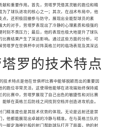
贡献和重要作用。首先，劳塔罗凭借其灵敏的跑位和精
成为了球队进攻的核心之一；其次，在战术布局中，他
支点，还积极回撤参与防守，展现出全能型球员的素
强大的对手，劳塔罗表现出了冷静的心理素质和极强的
键时刻不畏压力；最后，他的表现也极大地提升了球队
的比赛结果产生了深远影响。通过这些方面的分析，可
解劳塔罗在世俱杯中对阵英格兰时的临场表现及其深远
劳塔罗的技术特点
斯的技术特点是他在世俱杯比赛中能够脱颖而出的重要因
他的跑位非常灵活，这使得他能够在进攻端始终保持威
兰的比赛中，劳塔罗展现了自己出色的敏捷性和对比赛
，能够在英格兰后防线之间找到空档并创造进攻机会。
射门精准度也是其技术优势的体现。无论是远射还是禁
门，他都能展现出卓越的冷静与精准。在与英格兰队的
的一脚定海神针般的射门帮助球队打开了局面，他的射