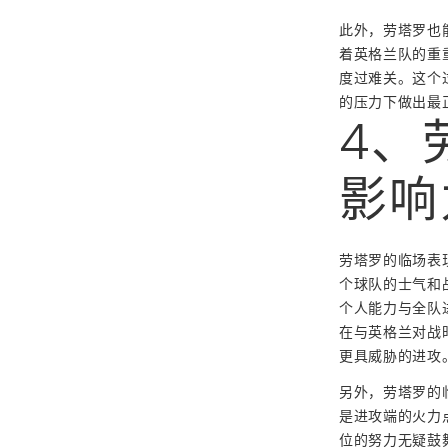
此外，劳塔罗也
着英格兰队的重
度过难关。这个
的压力下做出最
4、
影响
劳塔罗的临场表
个球队的士气和
个人能力与全队
在与英格兰对战
更具威胁的进攻
另外，劳塔罗的
是进攻端的火力
位的努力无疑鼓