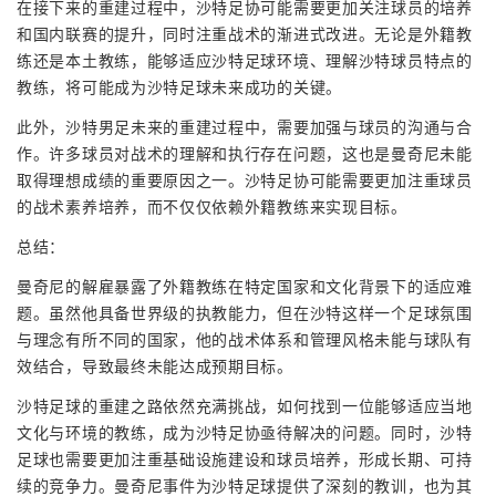
在接下来的重建过程中，沙特足协可能需要更加关注球员的培养
和国内联赛的提升，同时注重战术的渐进式改进。无论是外籍教
练还是本土教练，能够适应沙特足球环境、理解沙特球员特点的
教练，将可能成为沙特足球未来成功的关键。
此外，沙特男足未来的重建过程中，需要加强与球员的沟通与合
作。许多球员对战术的理解和执行存在问题，这也是曼奇尼未能
取得理想成绩的重要原因之一。沙特足协可能需要更加注重球员
的战术素养培养，而不仅仅依赖外籍教练来实现目标。
总结：
曼奇尼的解雇暴露了外籍教练在特定国家和文化背景下的适应难
题。虽然他具备世界级的执教能力，但在沙特这样一个足球氛围
与理念有所不同的国家，他的战术体系和管理风格未能与球队有
效结合，导致最终未能达成预期目标。
沙特足球的重建之路依然充满挑战，如何找到一位能够适应当地
文化与环境的教练，成为沙特足协亟待解决的问题。同时，沙特
足球也需要更加注重基础设施建设和球员培养，形成长期、可持
续的竞争力。曼奇尼事件为沙特足球提供了深刻的教训，也为其