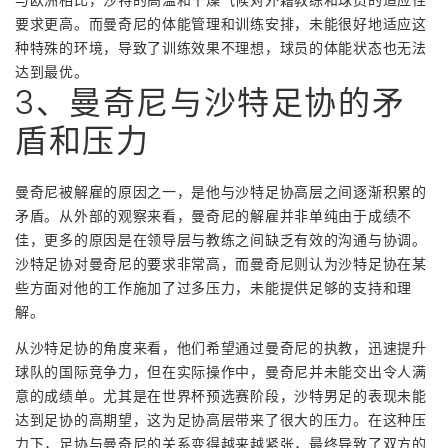
要求更高。而曼奇尼的体能管理和训练安排，未能很好地适应这
种特殊的环境，导致了训练效果不理想，球员的体能状态也无法
达到最优。
3、曼奇尼与沙特足协的矛
盾和压力
曼奇尼被解雇的原因之一，是他与沙特足协高层之间逐渐积累的
矛盾。从外部的观察来看，曼奇尼的解雇并非单纯由于成绩不
佳，更多的原因是在领导层与教练之间缺乏有效的沟通与协调。
沙特足协对曼奇尼的要求非常高，而曼奇尼则认为沙特足协在某
些方面对他的工作施加了过多压力，未能提供足够的支持和理
解。
从沙特足协的角度来看，他们希望通过曼奇尼的执教，迅速提升
球队的国际竞争力，但在实际操作中，曼奇尼并未能交出令人满
意的成绩单。尤其是在世界杯预选赛阶段，沙特男足的表现未能
达到足协的高期望，这为足协高层带来了很大的压力。在这种压
力下，足协与曼奇尼的关系变得越来越紧张，最终导致了双方的