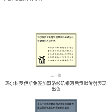
上一篇
玛尔科罗伊斯免签加盟洛杉矶银河后贡献传射表现
出色