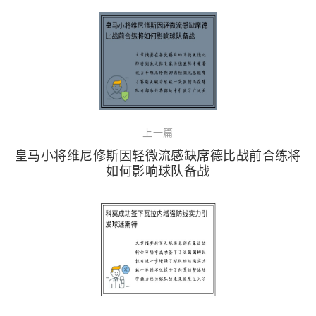
上一篇
皇马小将维尼修斯因轻微流感缺席德比战前合练将
如何影响球队备战