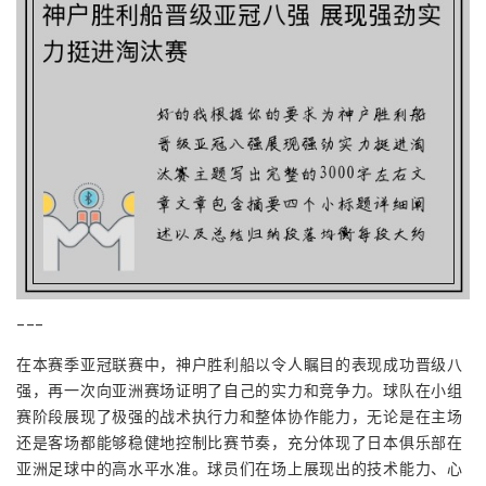
---
在本赛季亚冠联赛中，神户胜利船以令人瞩目的表现成功晋级八
强，再一次向亚洲赛场证明了自己的实力和竞争力。球队在小组
赛阶段展现了极强的战术执行力和整体协作能力，无论是在主场
还是客场都能够稳健地控制比赛节奏，充分体现了日本俱乐部在
亚洲足球中的高水平水准。球员们在场上展现出的技术能力、心