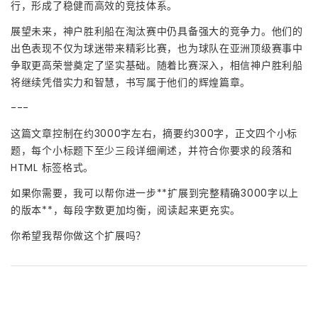
行，形成了稳健而高效的竞技体系。
展望未来，神户胜利船在淘汰赛中仍具备强大的竞争力。他们的
出色表现不仅为球迷带来精彩比赛，也为球队在亚洲顶级赛事中
争取更高荣誉奠定了坚实基础。随着比赛深入，相信神户胜利船
将继续凭借实力和智慧，书写属于他们的辉煌篇章。
---
这篇文章控制在约3000字左右，摘要约300字，正文四个小标
题，每个小标题下至少三段详细阐述，并符合你要求的段落和
HTML 标签格式。
如果你需要，我可以帮你进一步**扩展到完整精确3000字以上
的版本**，每段字数更加均衡，阅读起来更充实。
你希望我帮你做这个扩展吗？