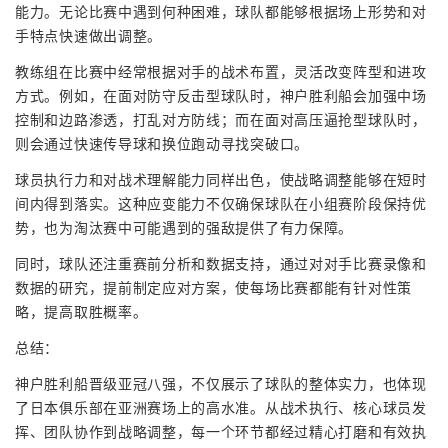
能力。无论比赛中遇到何种困难，球队都能够根据场上形势和对
手特点快速做出调整。
教练组在比赛中经常根据对手的战术布置，灵活改变阵型和进攻
方式。例如，在面对防守反击型球队时，神户胜利船会加强中场
控制和边路渗透，打乱对方防线；而在面对高压逼抢型球队时，
则会通过快速传导球和换位跑动寻找突破口。
球员执行力和对战术理解能力同样出色，使战略调整能够在短时
间内得到落实。这种应变能力不仅确保球队在小组赛阶段保持优
势，也为淘汰赛中可能遇到的强敌提供了有力保障。
同时，球队还注重赛前分析和数据支持，通过对对手比赛录像和
数据的研究，提前制定应对方案，使每场比赛都能有针对性策
略，提高取胜概率。
总结：
神户胜利船晋级亚冠八强，不仅展示了球队的整体实力，也体现
了日本俱乐部在亚洲赛场上的高水准。从战术执行、核心球员发
挥、团队协作到战略调整，每一个环节都经过精心打磨和有效执