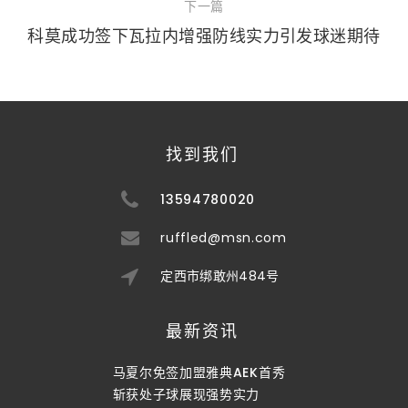
下一篇
科莫成功签下瓦拉内增强防线实力引发球迷期待
找到我们
13594780020
ruffled@msn.com
定西市绑敢州484号
最新资讯
马夏尔免签加盟雅典AEK首秀
斩获处子球展现强势实力