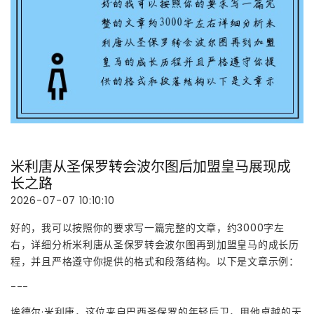
米利唐从圣保罗转会波尔图后加盟皇马展现成
长之路
2026-07-07 10:10:10
好的，我可以按照你的要求写一篇完整的文章，约3000字左
右，详细分析米利唐从圣保罗转会波尔图再到加盟皇马的成长历
程，并且严格遵守你提供的格式和段落结构。以下是文章示例：
---
埃德尔·米利唐，这位来自巴西圣保罗的年轻后卫，用他卓越的天