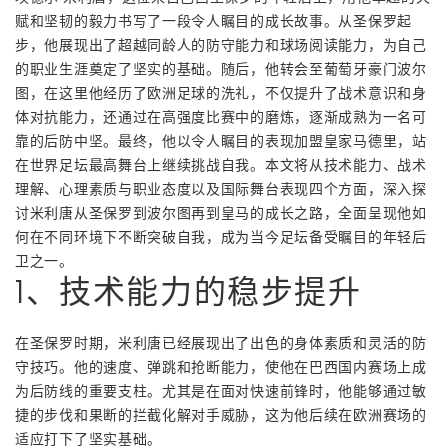
赋和坚韧的毅力书写了一段令人瞩目的成长故事。从圣保罗起
步，他展现出了超越同龄人的防守能力和球场阅读能力，为自己
的职业生涯奠定了坚实的基础。随后，他转会至葡萄牙豪门波尔
图，在这里他经历了欧洲足球的洗礼，不仅提升了战术意识和身
体对抗能力，还通过在高强度比赛中的磨炼，逐渐成熟为一名可
靠的后防中坚。最终，他以令人瞩目的表现加盟皇家马德里，站
在世界足坛最高舞台上继续挑战自我。本文将从技术能力、战术
理解、心理素质与职业态度以及国际舞台表现四个方面，深入探
讨米利唐从圣保罗到波尔图再到皇马的成长之路，全面呈现他如
何在不同环境下不断突破自我，成为当今足坛备受瞩目的年轻后
卫之一。
1、技术能力的稳步提升
在圣保罗时期，米利唐已经展现出了出色的身体素质和灵活的防
守技巧。他的速度、弹跳和抢断能力，使他在巴西国内赛场上成
为后防线的重要支柱。尤其是在面对快速前锋时，他能够通过敏
捷的步伐和果断的拦截化解对手威胁，这为他后续在欧洲赛场的
适应打下了坚实基础。