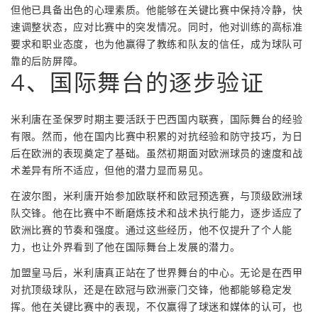
但他已具备出色的心理素质。他能够在关键比赛中保持冷静，快
速调整状态，应对比赛中的突发情况。同时，他对训练的高标准
要求和职业态度，也为他赢得了教练和队友的信任，成为球队可
靠的后防屏障。
4、国际舞台的逐步验证
米利唐在圣保罗时期主要活跃于巴西国内联赛，国际舞台的经验
有限。然而，他在国内比赛中积累的对抗经验和防守技巧，为日
后在欧洲的表现奠定了基础。虽然初期面对欧洲球员的速度和战
术差异有所不适应，但他的潜力显而易见。
在波尔图，米利唐开始参加欧联杯和欧冠预选赛，与顶级欧洲球
队交锋。他在比赛中不断磨炼技术和战术执行能力，逐步适应了
欧洲比赛的节奏和强度。通过这些经历，他不仅提升了个人能
力，也让外界看到了他在国际舞台上发展的潜力。
加盟皇马后，米利唐真正站在了世界舞台的中心。无论是在西甲
对抗顶级球队，还是在欧冠与欧洲豪门交锋，他都能够稳定发
挥。他在关键比赛中的表现，不仅赢得了球迷和媒体的认可，也