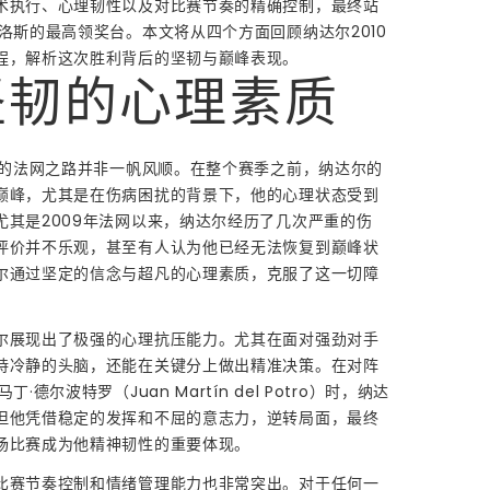
术执行、心理韧性以及对比赛节奏的精确控制，最终站
洛斯的最高领奖台。本文将从四个方面回顾纳达尔2010
程，解析这次胜利背后的坚韧与巅峰表现。
坚韧的心理素质
达尔的法网之路并非一帆风顺。在整个赛季之前，纳达尔的
巅峰，尤其是在伤病困扰的背景下，他的心理状态受到
尤其是2009年法网以来，纳达尔经历了几次严重的伤
评价并不乐观，甚至有人认为他已经无法恢复到巅峰状
尔通过坚定的信念与超凡的心理素质，克服了这一切障
尔展现出了极强的心理抗压能力。尤其在面对强劲对手
持冷静的头脑，还能在关键分上做出精准决策。在对阵
·德尔波特罗（Juan Martín del Potro）时，纳达
但他凭借稳定的发挥和不屈的意志力，逆转局面，最终
场比赛成为他精神韧性的重要体现。
比赛节奏控制和情绪管理能力也非常突出。对于任何一