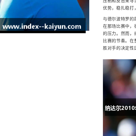
压制和反击来寻
优势，稳扎稳打
与德尔波特罗的
在那场比赛中，
的压力。然而，
比赛的节奏。在
胜对手的决定性