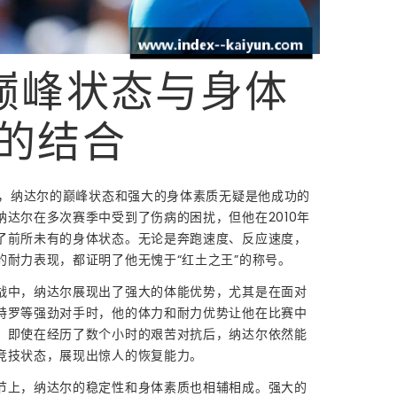
巅峰状态与身体
的结合
夺冠，纳达尔的巅峰状态和强大的身体素质无疑是他成功的
纳达尔在多次赛季中受到了伤病的困扰，但他在2010年
了前所未有的身体状态。无论是奔跑速度、反应速度，
的耐力表现，都证明了他无愧于“红土之王”的称号。
战中，纳达尔展现出了强大的体能优势，尤其是在面对
特罗等强劲对手时，他的体力和耐力优势让他在比赛中
。即使在经历了数个小时的艰苦对抗后，纳达尔依然能
竞技状态，展现出惊人的恢复能力。
节上，纳达尔的稳定性和身体素质也相辅相成。强大的