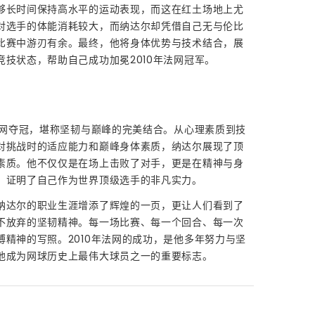
够长时间保持高水平的运动表现，而这在红土场地上尤
对选手的体能消耗较大，而纳达尔却凭借自己无与伦比
比赛中游刃有余。最终，他将身体优势与技术结合，展
竞技状态，帮助自己成功加冕2010年法网冠军。
年法网夺冠，堪称坚韧与巅峰的完美结合。从心理素质到技
对挑战时的适应能力和巅峰身体素质，纳达尔展现了顶
素质。他不仅仅是在场上击败了对手，更是在精神与身
，证明了自己作为世界顶级选手的非凡实力。
纳达尔的职业生涯增添了辉煌的一页，更让人们看到了
不放弃的坚韧精神。每一场比赛、每一个回合、每一次
搏精神的写照。2010年法网的成功，是他多年努力与坚
他成为网球历史上最伟大球员之一的重要标志。