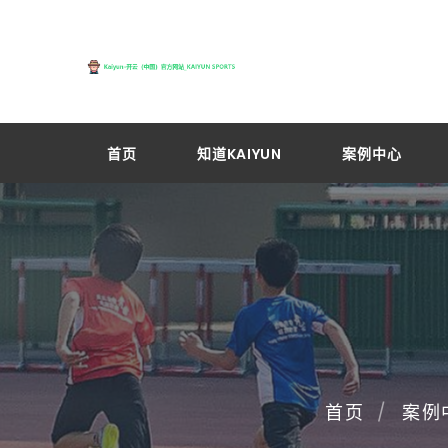
首页
知道KAIYUN
案例中心
首页
案例