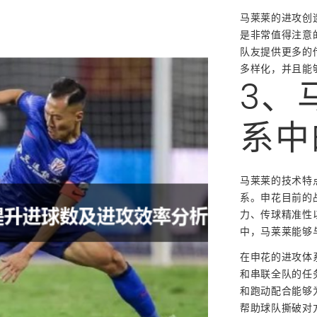
马莱莱的进攻创
是非常值得注意
队友提供更多的
多样化，并且能
3、
系中
马莱莱的技术特
系。申花目前的
力、传球精准性
中，马莱莱能够
在申花的进攻体
和串联全队的任
和跑动配合能够
帮助球队撕破对