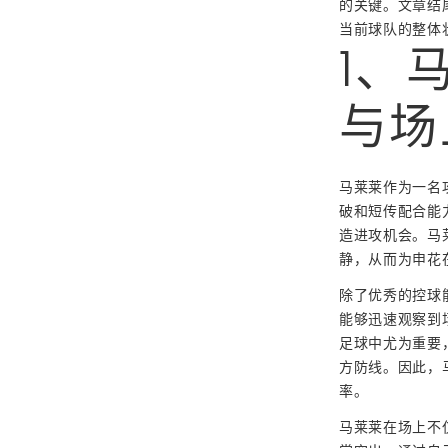
的关键。文章结
当前球队的整体
1、
与场
马莱莱作为一名
破和短传配合能
造进攻机会。马
静，从而为申花
除了优秀的控球
能够迅速观察到
足球中尤为重要
方防线。因此，
率。
马莱莱在场上不