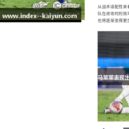
从战术适配性来
队在进攻时的效
也将逐渐变得更