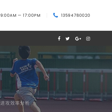
09:00
AM
— 17:00
PM
13594780020
及进攻效率分析