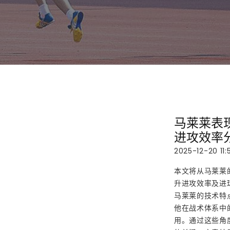
马莱莱表
进攻效率
2025-12-20 11:
本文将从马莱莱
升进攻效率及进
马莱莱的技术特
他在战术体系中
用。通过这些角