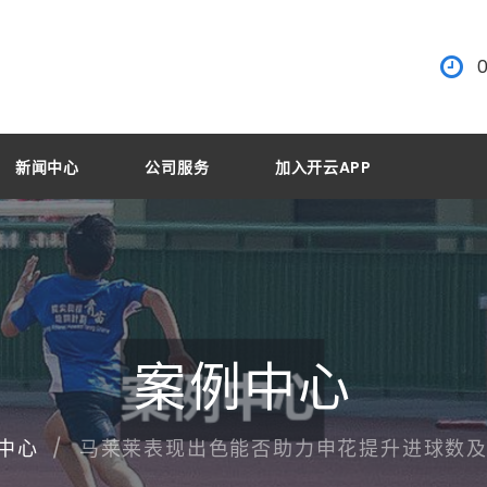
新闻中心
公司服务
加入开云APP
案例中心
马莱莱表现出色能否助力申花提升进球数
中心