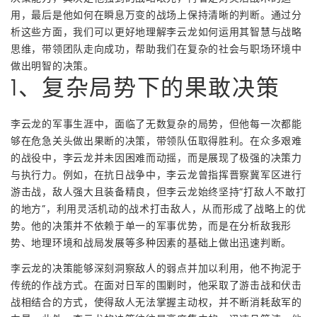
用，最后是他如何在瞬息万变的战场上保持清晰的判断。通过分
析这些方面，我们可以更好地理解李云龙如何运用其智慧与战略
思维，带领团队走向成功，帮助我们在复杂的社会与职场环境中
做出明智的决策。
1、复杂局势下的果敢决策
李云龙的军事生涯中，面临了无数复杂的局势，但他每一次都能
够在危急关头做出果断的决策，带领队伍取得胜利。在众多艰难
的战役中，李云龙并未因困难而动摇，而是展现了极强的决策力
与执行力。例如，在抗日战争中，李云龙曾指挥晋察冀军区进行
游击战，敌人强大且装备精良，但李云龙始终坚持“打敌人不敢打
的地方”，利用灵活机动的战术打击敌人，从而形成了战略上的优
势。他的决策并不依赖于单一的军事优势，而是在分析敌我形
势、地理环境和战局发展等多种因素的基础上做出迅速判断。
李云龙的决策能够深刻洞察敌人的弱点并加以利用，他不拘泥于
传统的作战方式。在面对日军的围剿时，他采取了游击战和伏击
战相结合的方式，使得敌人无法掌握主动权，并不断消耗敌军的