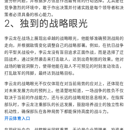
速分析问题，并根据多方信息作出最有效的行动选择。尤其是在
竞争激烈的环境中，敢于作出决策并付诸实践是每个领导者和决
策者必须具备的核心能力。
2、独到的战略眼光
李云龙在战场上展现出卓越的战略眼光，他能够准确预测战局的
走向，并根据敌情变化调整自己的战略部署。例如，在抗日战争
的平型关战役中，李云龙没有盲目追求正面作战，而是选择了迂
回战术，通过突然袭击来打击敌人，达到出奇制胜的效果。他对
战场的敏锐洞察力，使得他能在敌人不可预见的时刻发动攻击，
打乱敌军的阵脚，最终达到战略目标。
李云龙的战略眼光不仅仅体现在对当前局势的应对上，还体现在
对未来发展方向的预判上。他清楚地知道，一场战争的胜负不仅
取决于当前的作战能力，还与长远的战略规划息息相关。在指挥
部队时，李云龙注重部队的长远发展，鼓励培养战士的独立性和
机动性，确保部队在各种局势下都能保持高度的战斗力。
开云体育入口
在现代社会中，战略眼光同样重要。无论是企业管理者、投资者