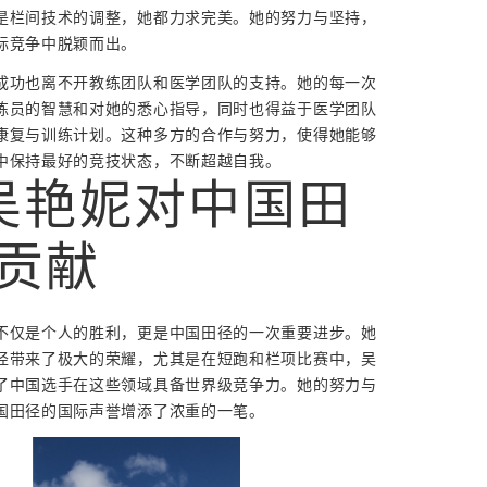
是栏间技术的调整，她都力求完美。她的努力与坚持，
际竞争中脱颖而出。
成功也离不开教练团队和医学团队的支持。她的每一次
练员的智慧和对她的悉心指导，同时也得益于医学团队
康复与训练计划。这种多方的合作与努力，使得她能够
中保持最好的竞技状态，不断超越自我。
吴艳妮对中国田
贡献
不仅是个人的胜利，更是中国田径的一次重要进步。她
径带来了极大的荣耀，尤其是在短跑和栏项比赛中，吴
了中国选手在这些领域具备世界级竞争力。她的努力与
国田径的国际声誉增添了浓重的一笔。