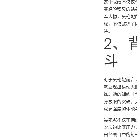
这个成绩不仅仅
赛经验积累的结
军人物，吴艳妮
现，不仅鼓舞了
待。
2、
斗
对于吴艳妮而言
就展现出运动天
练。她的训练非
身极限的突破。
成高强度的体能
吴艳妮不仅在训
次次的比赛压力
田径项目中的每