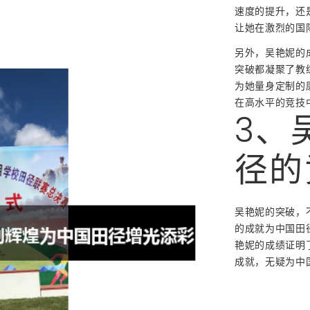
速度的提升，还
让她在激烈的国
另外，吴艳妮的
突破都凝聚了教
为她量身定制的
在高水平的竞技
3、
径的
吴艳妮的突破，
的成就为中国田
艳妮的成绩证明
成就，无疑为中