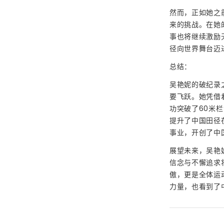
然而，正如她之
来的挑战。在她
事也将继续激励
径向世界舞台迈
总结：
吴艳妮的破纪录
要飞跃。她凭借
功突破了60米
提升了中国田径
事业，开创了中
展望未来，吴艳
信念与不懈追求
傲，更是全体运
力量，也看到了