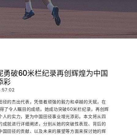
妮勇破60米栏纪录再创辉煌为中国
添彩
:57:02
田径的杰出代表，凭借着顽强的毅力和卓越的天赋，在
取得了令人瞩目的成绩。她成功突破60米栏纪录，再创辉
个人的实力，更为中国田径事业增光添彩。本文将从四
的成就进行详细阐述，分别从她的突破性表现、背后的
中国田径的贡献、以及未来的展望等方面来探讨她的辉