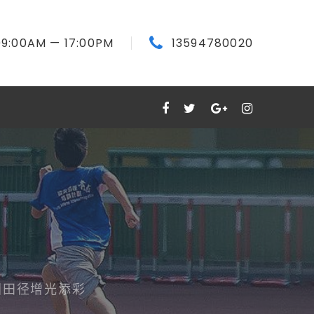
09:00
AM
— 17:00
PM
13594780020
国田径增光添彩