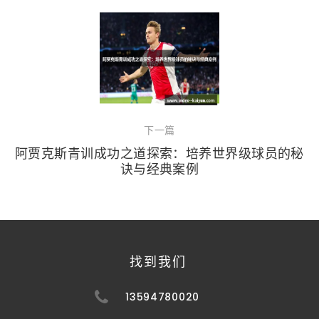
下一篇
阿贾克斯青训成功之道探索：培养世界级球员的秘
诀与经典案例
找到我们
13594780020