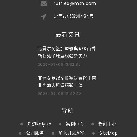
ruffled@msn.com
定西市绑敢州484号
最新资讯
马夏尔免签加盟雅典AEK首秀
斩获处子球展现强势实力
2026-08-06 13:32:36
非洲女足冠军联赛决赛将于南
非约翰内斯堡精彩上演
2026-08-06 12:42:32
导航
知道kaiyun
案例中心
新闻中心
公司服务
加入开云APP
SiteMap