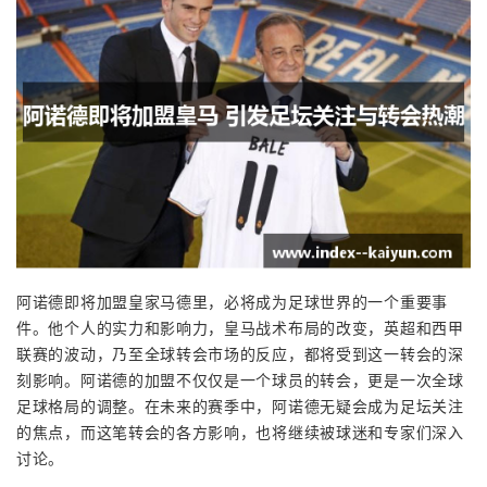
阿诺德即将加盟皇家马德里，必将成为足球世界的一个重要事
件。他个人的实力和影响力，皇马战术布局的改变，英超和西甲
联赛的波动，乃至全球转会市场的反应，都将受到这一转会的深
刻影响。阿诺德的加盟不仅仅是一个球员的转会，更是一次全球
足球格局的调整。在未来的赛季中，阿诺德无疑会成为足坛关注
的焦点，而这笔转会的各方影响，也将继续被球迷和专家们深入
讨论。