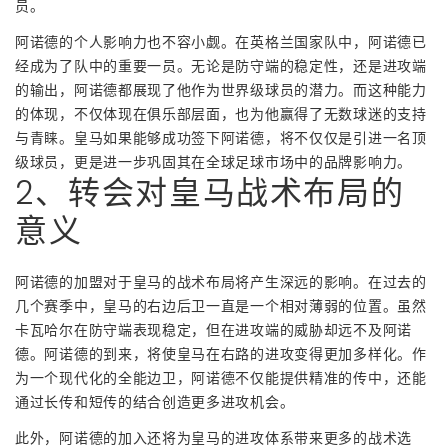
员。
阿诺德的个人影响力也不容小觑。在英格兰国家队中，阿诺德已
经成为了队中的重要一员。无论是防守端的稳定性，还是进攻端
的输出，阿诺德都展现了他作为世界级球员的潜力。而这种能力
的体现，不仅体现在俱乐部层面，也为他赢得了无数球迷的支持
与青睐。皇马如果能够成功签下阿诺德，将不仅仅是引进一名顶
级球员，更是进一步巩固其在全球足球市场中的品牌影响力。
2、转会对皇马战术布局的
意义
阿诺德的加盟对于皇马的战术布局将产生深远的影响。在过去的
几个赛季中，皇马的右边后卫一直是一个相对薄弱的位置。虽然
卡瓦哈尔在防守端表现稳定，但在进攻端的威胁却远不及阿诺
德。阿诺德的到来，将使皇马在右路的进攻变得更加多样化。作
为一个现代化的全能边卫，阿诺德不仅能提供精准的传中，还能
通过长传和短传的结合创造更多进攻机会。
此外，阿诺德的加入还将为皇马的进攻体系带来更多的战术选