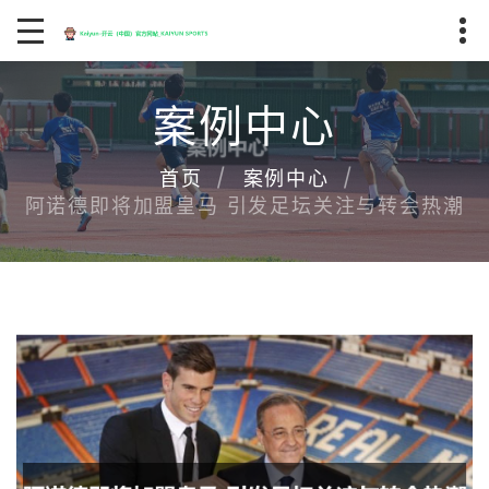
案例中心
首页
案例中心
阿诺德即将加盟皇马 引发足坛关注与转会热潮