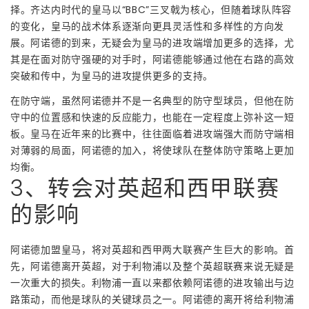
择。齐达内时代的皇马以“BBC”三叉戟为核心，但随着球队阵容
的变化，皇马的战术体系逐渐向更具灵活性和多样性的方向发
展。阿诺德的到来，无疑会为皇马的进攻端增加更多的选择，尤
其是在面对防守强硬的对手时，阿诺德能够通过他在右路的高效
突破和传中，为皇马的进攻提供更多的支持。
在防守端，虽然阿诺德并不是一名典型的防守型球员，但他在防
守中的位置感和快速的反应能力，也能在一定程度上弥补这一短
板。皇马在近年来的比赛中，往往面临着进攻端强大而防守端相
对薄弱的局面，阿诺德的加入，将使球队在整体防守策略上更加
均衡。
3、转会对英超和西甲联赛
的影响
阿诺德加盟皇马，将对英超和西甲两大联赛产生巨大的影响。首
先，阿诺德离开英超，对于利物浦以及整个英超联赛来说无疑是
一次重大的损失。利物浦一直以来都依赖阿诺德的进攻输出与边
路策动，而他是球队的关键球员之一。阿诺德的离开将给利物浦