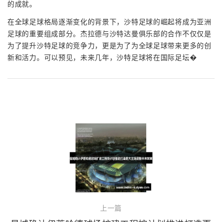
的成就。
在全球足球格局逐渐变化的背景下，沙特足球的崛起将成为亚洲
足球的重要组成部分。杰拉德与沙特达曼俱乐部的合作不仅仅是
为了提升沙特足球的竞争力，更是为了为全球足球带来更多的创
新和活力。可以预见，未来几年，沙特足球将在国际足坛�
上一篇