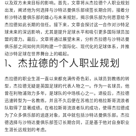
以及双方未来目标的影响。首先，文章将从杰拉德个人职业规划
出发，阐述他为何选择与沙特达曼俱乐部续签长期合同，接着分
析沙特达曼俱乐部的雄心与未来规划，揭示俱乐部为何愿意给予
杰拉德如此长期的信任。接下来，文章会探讨这一合作对沙特足
球未来的深远影响，尤其是提升足球水平和吸引更多国际球员加
盟的潜力。最后，文章将通过展望未来，分析杰拉德与沙特达曼
俱乐部之间如何共同构建一个国际化、现代化的足球体系，并推
动沙特足球在世界舞台上的崛起。
1、杰拉德的个人职业规划
杰拉德的职业生涯一直以来都充满传奇色彩，从球员到教练的转
型，杰拉德无疑是英国足球的代表人物之一。作为一名球员，他
曾在利物浦效力多年，是球队的中场核心之一。退役后，杰拉德
迅速转型为一名教练，并且不久后便在苏格兰的格拉斯哥流浪者
队取得了显著成绩。在格拉斯哥流浪者队的成功，使得杰拉德成
为了众多俱乐部的追逐对象，其中就包括沙特达曼俱乐部。杰拉
德选择与沙特达曼俱乐部签订长期合同，正是基于他对自身职业
生涯长远规划的考虑。