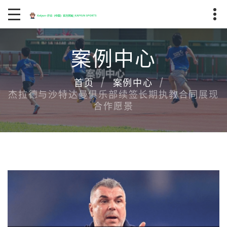
案例中心
首页
案例中心
杰拉德与沙特达曼俱乐部续签长期执教合同展现
合作愿景