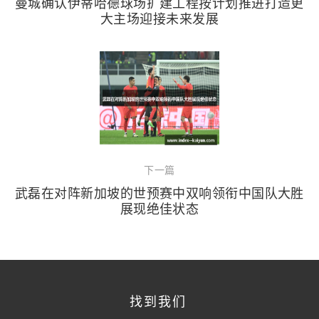
曼城确认伊蒂哈德球场扩建工程按计划推进打造更
大主场迎接未来发展
下一篇
武磊在对阵新加坡的世预赛中双响领衔中国队大胜
展现绝佳状态
找到我们