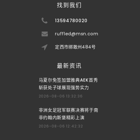
找到我们
13594780020
ruffled@msn.com
定西市绑敢州484号
最新资讯
马夏尔免签加盟雅典AEK首秀
斩获处子球展现强势实力
2026-08-06 13:32:36
非洲女足冠军联赛决赛将于南
非约翰内斯堡精彩上演
2026-08-06 12:42:32