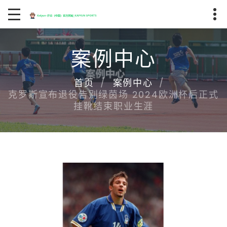
案例中心
首页
案例中心
克罗斯宣布退役告别绿茵场 2024欧洲杯后正式
挂靴结束职业生涯