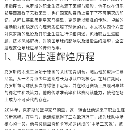
场指挥官，克罗斯的职业生涯充满了荣耀与精彩，他不仅在俱乐
部层面赢得了无数荣誉，也在国家队赛场上留下了不可磨灭的印
记。从拜仁慕尼黑到皇家马德里，克罗斯以精准的传球、卓越的
控场能力和稳定的心理素质征服了球迷的心。本文将从四个方面
对克罗斯的退役及其职业生涯进行详细阐述，包括职业生涯回
顾、技术风格解析、对德国足球的影响以及退役后的展望，全面
展现这位足球巨星的传奇故事。
1、职业生涯辉煌历程
克罗斯的职业生涯始于德国的莱比锡青训营，随后他加盟拜仁慕
尼黑，从一名青涩少年逐渐成长为球队中场核心。在拜仁期间，
克罗斯帮助球队多次夺得德甲冠军，并在欧冠赛场上展现出卓越
的稳定性和决策力。他的传球准确率和比赛阅读能力，使他在场
上成为不可替代的存在。
2014年，克罗斯加盟皇家马德里，这一转会让他迎来了职业生涯
的新高峰。在皇马，他连续赢得了三次欧冠冠军，成为球队中场
核心的一员。他与莫德里奇和卡塞米罗组成的“中场三叉戟”，被