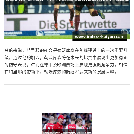
总的来说，特里耶的转会是勒沃库森在防线建设上的一次重要升
级。通过他的加入，勒沃库森将在未来的比赛中展现出更加稳固
的防守表现，进而在德甲及欧洲赛场上展现更强的竞争力。相信
在特里耶的带领下，勒沃库森的防线将迎来新的发展高峰。