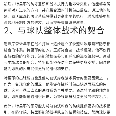
最后，特里耶的防守意识和战术执行力也非常突出。他能够准确
判断对方进攻的方向，并在最合适的时机做出反应。通过他的加
盟，勒沃库森的防守系统将得到更高水平的执行，球队能够更加
高效地压制对方的进攻，从而提升整体防守质量。
2、与球队整体战术的契合
勒沃库森近年来在战术打法上逐步建立了快速进攻与紧密防守相
结合的体系。特里耶的加入，正好符合这一战术框架。他不仅具
备较强的防守能力，还能够积极参与到球队的进攻组织中。通过
与中场球员的配合，特里耶能够在防守端获得更多支援，同时也
能为球队的反击提供更好的组织和支撑。
特里耶的出球能力也是他与勒沃库森战术契合的重要因素之一。
作为一名现代化的后卫，他能够在控球时做出快速而精准的传
球，这对于勒沃库森的进攻系统至关重要。通过特里耶的精准传
球，球队能够迅速组织反击，为锋线球员创造更多的进攻机会。
此外，特里耶的领导能力将为勒沃库森的防线提供更多的战术指
引。在防守端，特里耶能够指挥队友的位置和站位，帮助球队更