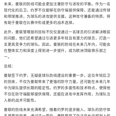
未来，曼联的防线可能会更加注重防守与进攻的平衡。作为一名
现代化的后卫，约罗不仅能够在防守端提供保障，还能通过传球
和带球推进，为球队的进攻提供支援。这种攻守兼备的特质，将
有助于曼联在比赛中形成更多的战术选择。
此外，曼联管理层的目标不仅仅是通过一名球员的引进解决眼前
的问题，他们还希望通过引进更多年轻且有潜力的球员，打造一
支更具竞争力的球队。因此，曼联的防线在未来几年内，可能会
在整体实力和深度上得到进一步提升，成为欧洲顶级俱乐部之
一。
总结：
曼联签下约罗，无疑是球队防线建设的重要一步。这位年轻后卫
的到来，不仅为曼联带来了更强的防守力量，还可能在未来几年
中为球队提供长期的稳定性。约罗的多面性和技术特点，使得他
不仅在防守端能够提供保障，还能在进攻中发挥作用，为球队注
入新的战术可能性。
曼联的防线未来充满希望，随着约罗的逐步融入，球队的防守体
系将更加完善。通过这一签约，曼联展现了自己在长远规划上的