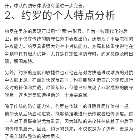
升，球队的防守体系也有望进一步完善。
2、约罗的个人特点分析
约罗在里尔的表现可以用“全面”来形容。作为一名现代化的后
卫，他不仅在传统的防守任务中表现出色，还展现了不容忽视的
进攻能力。约罗具备强大的空中对抗能力，身高和体重使得他在
争顶中具有很大优势，尤其是在定位球防守时，约罗总能及时出
现，解围威胁。
另外，约罗的速度和敏捷性也让他在与对方快速进攻球员的对抗
中占据上风。在面对快速反击时，约罗能够凭借自己的速度进行
及时的补位和拦截。尽管年轻，但他已经展现了非常成熟的防守
嗅觉，这也是曼联选择他的一个重要原因。
除了传统的防守能力外，约罗在传球上的准确性同样值得一提。
他擅长从后场启动进攻，能够精准地进行长传或者短传调度。这
一点对于曼联来说尤为重要，因为球队的进攻往往依赖于中后卫
的传球来展开。因此，约罗的到来，不仅仅是为了防守，更是为
了提升球队整体的战术层次。