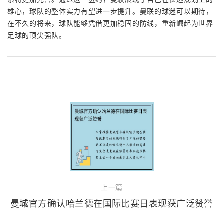
雄心，球队的整体实力有望进一步提升。曼联的球迷可以期待，
在不久的将来，球队能够凭借更加稳固的防线，重新崛起为世界
足球的顶尖强队。
上一篇
曼城官方确认哈兰德在国际比赛日表现获广泛赞誉