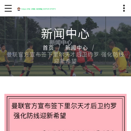
新闻中心
首页
新闻中心
曼联官方宣布签下里尔天才后卫约罗 强化防线
迎新希望