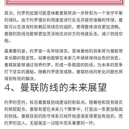
其次，约罗的加盟可能意味着曼联将进一步转型为一个攻守平衡
的球队。由于约罗擅长利用速度进行反击并提供准确的传球，曼
联可以在进攻时依赖后场球员的组织，使得整体进攻更加流畅。
曼联的防线也能够更加灵活地应对对方的快速反击，减少防线空
档。
最重要的是，约罗是一名年轻球员，意味着他的到来将为曼联带
来长期的稳定性。如果他能够在未来几年继续保持出色的状态，
曼联就能够通过培养约罗，形成一条稳固的防线，为未来的竞争
打下坚实的基础。随着约罗逐渐成熟，曼联防线的老化问题也将
得到有效的解决。
4、曼联防线的未来展望
约罗的签约，标志着曼联防线建设的新起点。随着他和现有球员
的默契配合，曼联有望在未来几个赛季中，打造出一条更加稳固
的防线。曼联目前的防守体系已经开始逐渐变得更加有组织，而
约罗的加入，无疑是这一过程中至关重要的一环。