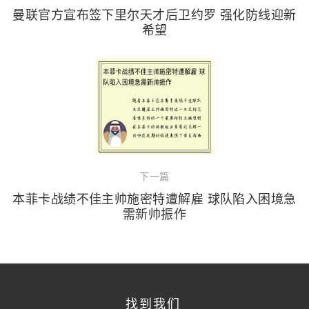
曼联官方宣布签下里尔天才后卫约罗 强化防线迎新
希望
下一篇
本菲卡战绩不佳主帅施密特遭解雇 球队陷入困境急
需新帅振作
找到我们