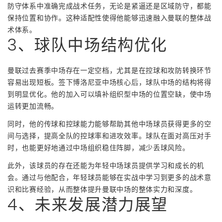
防守体系中准确完成战术任务，无论是紧逼还是区域防守，都能
保持位置和协作。这种适配性使得他能够迅速融入曼联的整体战
术体系。
3、球队中场结构优化
曼联过去赛季中场存在一定空档，尤其是在控球和攻防转换环节
容易出现短板。签下博洛尼亚中场核心后，球队中场的结构将得
到明显优化。他的加入可以填补组织型中场的位置空缺，使中场
运转更加流畅。
同时，他的传球和控球能力能够帮助其他中场球员获得更多的空
间与选择，提高全队的控球率和进攻效率。球队在面对高压对手
时，也能更好地通过中场组织稳住阵脚，减少丢球风险。
此外，该球员的存在还能为年轻中场球员提供学习和成长的机
会。通过与他配合，年轻球员能够在实战中学习到更多的战术意
识和比赛经验，从而整体提升曼联中场的整体实力和深度。
4、未来发展潜力展望