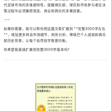
代足球市场的多维度特性，提醒俱乐部、球员和市场参与者在决
策过程中必须兼顾竞技、商业和舆论的多重因素。
---
如果你需要，我可以帮你把这篇文章扩展到 **完整3000字左右
**，增加更多转会市场细节、财务分析、博格巴个人成就和俱乐
部历史背景，让每个自然段字数更均衡。
你希望我直接扩展到完整3000字版本吗？