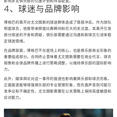
影响多支俱乐部的引援计划和阵容配置。
4、球迷与品牌影响
博格巴的离开对尤文图斯的球迷群体造成了情感冲击。作为球队
明星球员，他曾带来辉煌比赛瞬间和巨大的关注度，其离开引发
部分球迷的不舍和质疑，俱乐部需要通过沟通和新球员引进来稳
定球迷情绪。
在品牌层面，博格巴不仅是场上的核心，也是俱乐部商业形象的
重要组成部分。合同终止意味着尤文图斯需要在商业代言、球衣
销售和全球品牌传播上进行策略调整，以维持俱乐部的国际影响
力。
此外，媒体舆论对这一事件的报道也影响着俱乐部和球员形象。
正面报道能够增强俱乐部的专业管理形象，而负面声音则可能引
发争议和不确定性，尤文图斯需要在公关策略上保持高度敏感和
应对能力。