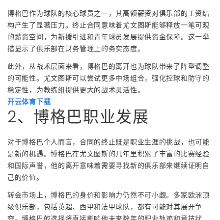
博格巴作为球队的核心球员之一，其高额薪资对俱乐部的工资结
构产生了显著压力。终止合同意味着尤文图斯能够释放一笔可观
的薪资空间，为新援引进和青年球员发展提供资金保障。这一举
措显示了俱乐部在财务管理上的务实态度。
此外，从战术层面来看，博格巴的离开也为球队带来了阵型调整
的可能性。尤文图斯可以尝试更多中场组合，强化控球和防守的
稳定性，为教练组提供更大的战术灵活性。
开云体育下载
2、博格巴职业发展
对于博格巴个人而言，合同的终止既是职业生涯的挑战，也可能
是新的机遇。博格巴在尤文图斯的几年里积累了丰富的比赛经验
和国际声誉，他的离开意味着需要寻找新的俱乐部来继续证明自
己的价值。
转会市场上，博格巴的身价和影响力仍然不可小觑。多家欧洲顶
级俱乐部，包括英超、西甲和法甲球队，都有可能对其展开争
夺。博格巴的选择将直接影响他未来数年的职业轨迹和竞技状