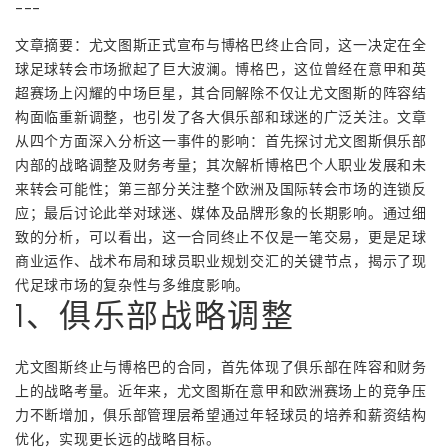
---
文章摘要：尤文图斯正式宣布与博格巴终止合同，这一决定在全
球足球转会市场掀起了巨大波澜。博格巴，这位曾经在意甲和英
超赛场上闪耀的中场巨星，其合同解除不仅让尤文图斯的阵容结
构面临重新调整，也引发了各大俱乐部和球迷的广泛关注。文章
从四个方面深入分析这一事件的影响：首先探讨尤文图斯俱乐部
内部的战略调整及财务考量；其次解析博格巴个人职业发展和未
来转会可能性；第三部分关注整个欧洲及国际转会市场的连锁反
应；最后讨论此举对球迷、媒体及品牌形象的长期影响。通过细
致的分析，可以看出，这一合同终止不仅是一笔交易，更是足球
商业运作、战术布局和球员职业规划交汇的关键节点，揭示了现
代足球市场的复杂性与多维度影响。
1、俱乐部战略调整
尤文图斯终止与博格巴的合同，首先体现了俱乐部在阵容和财务
上的战略考量。近年来，尤文图斯在意甲和欧洲赛场上的竞争压
力不断增加，俱乐部管理层希望通过年轻球员的培养和薪资结构
优化，实现更长远的战略目标。