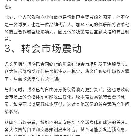
态。
此外，个人形象和商业价值也是博格巴需要考虑的因素。他不仅
是一名球员，也是一位品牌代言人。加盟不同的俱乐部将影响他
的商业合作和全球影响力，因此他的决策需要兼顾竞技和商业利
益。
3、转会市场震动
尤文图斯与博格巴合同终止的消息在转会市场引发了连锁反应。
各大俱乐部纷纷评估是否抓住这一机会，将这位顶级中场收入囊
中，从而改变原有转会计划。
与此同时，博格巴的自由身身份使得谈判更加灵活，这也导致转
会市场上的价格体系可能发生变化。原本需要高额转会费的球
员，如今可以以更低成本获得，这对其他球员的转会策略产生间
接影响。
从国际市场来看，博格巴的动向吸引了全球媒体和球迷的关注。
各大联赛的舆论和交易预测层出不穷，甚至可能引发连锁交易，