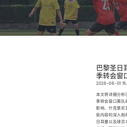
巴黎圣日
季转会窗
2026-06-01 15:
本文将详细分析
季转会窗口离队
影响、什克里尼
些内容的深入剖
日耳曼以及球员