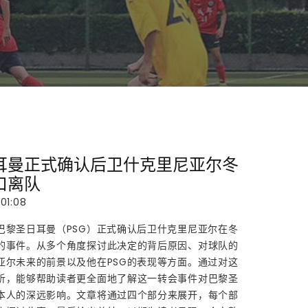
耳曼正式确认后卫什克里尼亚尔冬
口离队
01:08
巴黎圣日耳曼（PSG）正式确认后卫什克里尼亚尔在冬
的事件。从多个角度探讨此决定的背后原因、对球队的
亚尔未来的前景以及他在PSG的表现等方面。通过对这
析，能够帮助读者更全面地了解这一转会事件对巴黎圣
本人的深远影响。文章将通过四个部分来展开，每个部