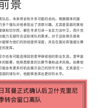
前景
离队后，未来将会有许多可能的去向。根据媒体的报
的多个强队对他表现出了浓厚兴趣。尤其是英超的某些
曼联和切尔西，都在寻求引进一名实力派中卫，而什克
和能力无疑符合这些球队的需求。对于这些俱乐部来
尔能够为他们的防线提供深度，并且在面对高强度比赛
定的发挥。
亚尔也有可能选择回到意甲继续他的职业生涯。意甲是
年的联赛，他熟悉那里的比赛节奏和战术风格。如果他
可能会有更多的机会展示自己的防守才能，尤其是在一
稳固的球队中，他能够发挥出更好的水平。