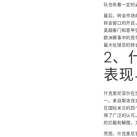
队也有着一定的
最后，转会市场
转会窗口的开启
英超豪门和意甲
欧洲赛事中的竞
最大化球员的转
2、
表现
什克里尼亚尔在
一。来自斯洛伐
在国际米兰的四
得了广泛的认可
的拦截和解围，
然而，什克里尼